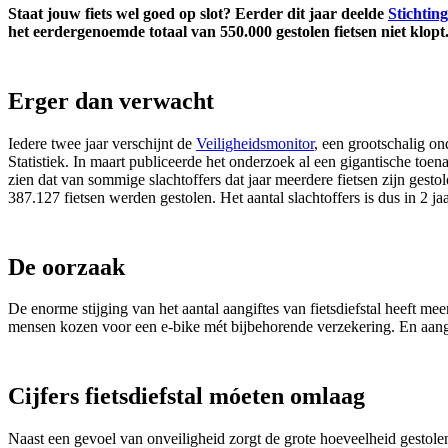
Staat jouw fiets wel goed op slot? Eerder dit jaar deelde
Stichtin
het eerdergenoemde totaal van 550.000 gestolen fietsen niet klopt
Erger dan verwacht
Iedere twee jaar verschijnt de
Veiligheidsmonitor
, een grootschalig o
Statistiek. In maart publiceerde het onderzoek al een gigantische toen
zien dat van sommige slachtoffers dat jaar meerdere fietsen zijn gestol
387.127 fietsen werden gestolen. Het aantal slachtoffers is dus in 2 jaa
De oorzaak
De enorme stijging van het aantal aangiftes van fietsdiefstal heeft m
mensen kozen voor een e-bike mét bijbehorende verzekering. En aangez
Cijfers fietsdiefstal móeten omlaag
Naast een gevoel van onveiligheid zorgt de grote hoeveelheid gestole