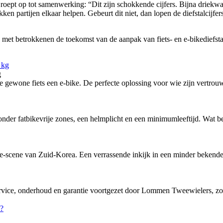
oept op tot samenwerking: “Dit zijn schokkende cijfers. Bijna driekwart 
kken partijen elkaar helpen. Gebeurt dit niet, dan lopen de diefstalcijfe
t betrokkenen de toekomst van de aanpak van fiets- en e-bikediefstal t
g
ewone fiets een e-bike. De perfecte oplossing voor wie zijn vertrouw
nder fatbikevrije zones, een helmplicht en een minimumleeftijd. Wat bete
-scene van Zuid-Korea. Een verrassende inkijk in een minder bekende f
service, onderhoud en garantie voortgezet door Lommen Tweewielers, zo