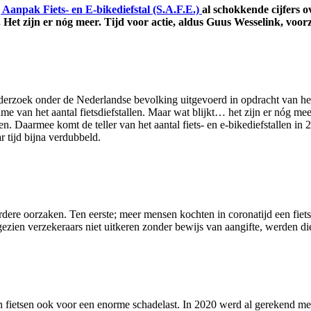
g Aanpak Fiets- en E-bikediefstal (S.A.F.E.)
al schokkende cijfers o
. Het zijn er nóg meer. Tijd voor actie, aldus Guus Wesselink, voorz
nderzoek onder de Nederlandse bevolking uitgevoerd in opdracht van het 
ame van het aantal fietsdiefstallen. Maar wat blijkt… het zijn er nóg m
en. Daarmee komt de teller van het aantal fiets- en e-bikediefstallen in 
r tijd bijna verdubbeld.
eerdere oorzaken. Ten eerste; meer mensen kochten in coronatijd een fie
ien verzekeraars niet uitkeren zonder bewijs van aangifte, werden die
n fietsen ook voor een enorme schadelast. In 2020 werd al gerekend me