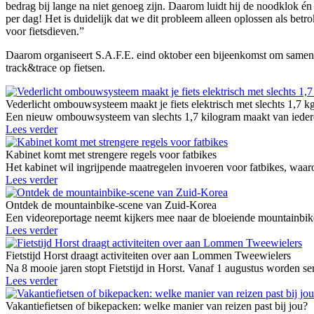
bedrag bij lange na niet genoeg zijn. Daarom luidt hij de noodklok én r
per dag! Het is duidelijk dat we dit probleem alleen oplossen als betro
voor fietsdieven.”
Daarom organiseert S.A.F.E. eind oktober een bijeenkomst om samen me
track&trace op fietsen.
Vederlicht ombouwsysteem maakt je fiets elektrisch met slechts 1,7 k
Een nieuw ombouwsysteem van slechts 1,7 kilogram maakt van iedere g
Lees verder
Kabinet komt met strengere regels voor fatbikes
Het kabinet wil ingrijpende maatregelen invoeren voor fatbikes, waaro
Lees verder
Ontdek de mountainbike-scene van Zuid-Korea
Een videoreportage neemt kijkers mee naar de bloeiende mountainbike
Lees verder
Fietstijd Horst draagt activiteiten over aan Lommen Tweewielers
Na 8 mooie jaren stopt Fietstijd in Horst. Vanaf 1 augustus worden 
Lees verder
Vakantiefietsen of bikepacken: welke manier van reizen past bij jou?