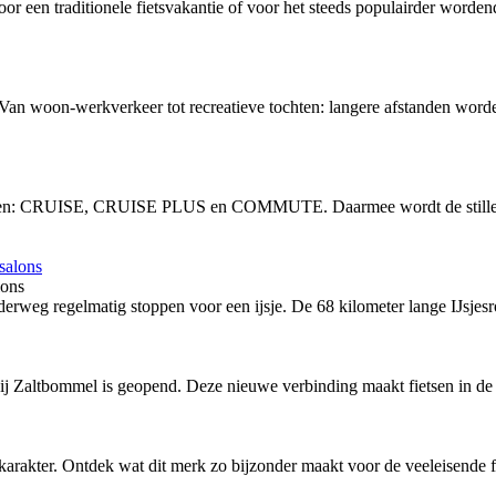
or een traditionele fietsvakantie of voor het steeds populairder word
 Van woon-werkverkeer tot recreatieve tochten: langere afstanden word
vingen: CRUISE, CRUISE PLUS en COMMUTE. Daarmee wordt de stille, 
lons
rweg regelmatig stoppen voor een ijsje. De 68 kilometer lange IJsjesro
bij Zaltbommel is geopend. Deze nieuwe verbinding maakt fietsen in de 
arakter. Ontdek wat dit merk zo bijzonder maakt voor de veeleisende fi