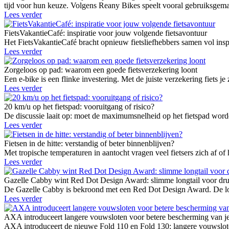
tijd voor hun keuze. Volgens Reany Bikes speelt vooral gebruiksgemak
Lees verder
FietsVakantieCafé: inspiratie voor jouw volgende fietsavontuur
Het FietsVakantieCafé bracht opnieuw fietsliefhebbers samen vol inspi
Lees verder
Zorgeloos op pad: waarom een goede fietsverzekering loont
Een e-bike is een flinke investering. Met de juiste verzekering fiets je 
Lees verder
20 km/u op het fietspad: vooruitgang of risico?
De discussie laait op: moet de maximumsnelheid op het fietspad worden
Lees verder
Fietsen in de hitte: verstandig of beter binnenblijven?
Met tropische temperaturen in aantocht vragen veel fietsers zich af of
Lees verder
Gazelle Cabby wint Red Dot Design Award: slimme longtail voor dr
De Gazelle Cabby is bekroond met een Red Dot Design Award. De longt
Lees verder
AXA introduceert langere vouwsloten voor betere bescherming van je 
AXA introduceert de nieuwe Fold 110 en Fold 130: langere vouwsloten 