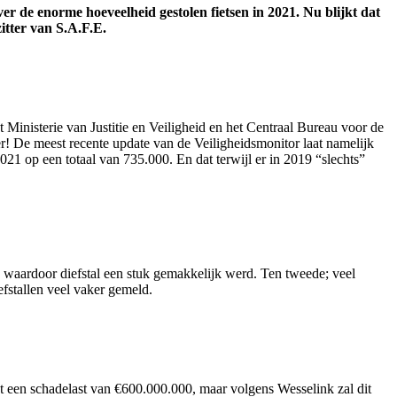
ver de enorme hoeveelheid gestolen fietsen in 2021. Nu blijkt dat
itter van S.A.F.E.
Ministerie van Justitie en Veiligheid en het Centraal Bureau voor de
eer! De meest recente update van de Veiligheidsmonitor laat namelijk
2021 op een totaal van 735.000. En dat terwijl er in 2019 “slechts”
ts waardoor diefstal een stuk gemakkelijk werd. Ten tweede; veel
fstallen veel vaker gemeld.
t een schadelast van €600.000.000, maar volgens Wesselink zal dit