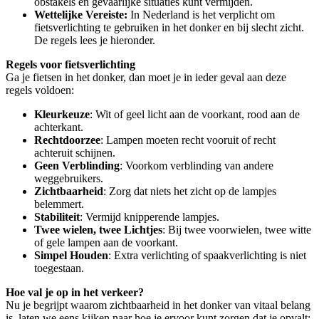
obstakels en gevaarlijke situaties kunt vermijden.
Wettelijke Vereiste:
In Nederland is het verplicht om
fietsverlichting te gebruiken in het donker en bij slecht zicht.
De regels lees je hieronder.
Regels voor fietsverlichting
Ga je fietsen in het donker, dan moet je in ieder geval aan deze
regels voldoen:
Kleurkeuze
: Wit of geel licht aan de voorkant, rood aan de
achterkant.
Rechtdoorzee
: Lampen moeten recht vooruit of recht
achteruit schijnen.
Geen Verblinding
: Voorkom verblinding van andere
weggebruikers.
Zichtbaarheid
: Zorg dat niets het zicht op de lampjes
belemmert.
Stabiliteit
: Vermijd knipperende lampjes.
Twee wielen, twee Lichtjes
: Bij twee voorwielen, twee witte
of gele lampen aan de voorkant.
Simpel Houden
: Extra verlichting of spaakverlichting is niet
toegestaan.
Hoe val je op in het verkeer?
Nu je begrijpt waarom zichtbaarheid in het donker van vitaal belang
is, laten we eens kijken naar hoe je ervoor kunt zorgen dat je opvalt: