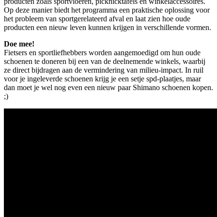
producten zoals sportvloeren, picknicktafels en winkelaccessoires.
Op deze manier biedt het programma een praktische oplossing voor
het probleem van sportgerelateerd afval en laat zien hoe oude
producten een nieuw leven kunnen krijgen in verschillende vormen.
Doe mee!
Fietsers en sportliefhebbers worden aangemoedigd om hun oude
schoenen te doneren bij een van de deelnemende winkels, waarbij
ze direct bijdragen aan de vermindering van milieu-impact. In ruil
voor je ingeleverde schoenen krijg je een setje spd-plaatjes, maar
dan moet je wel nog even een nieuw paar Shimano schoenen kopen.
;)