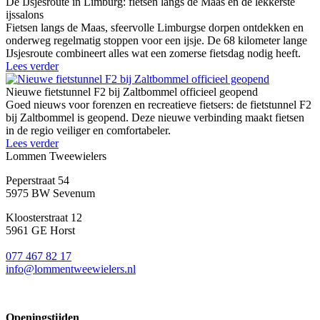
De IJsjesroute in Limburg: fietsen langs de Maas en de lekkerste
ijssalons
Fietsen langs de Maas, sfeervolle Limburgse dorpen ontdekken en
onderweg regelmatig stoppen voor een ijsje. De 68 kilometer lange
IJsjesroute combineert alles wat een zomerse fietsdag nodig heeft.
Lees verder
Nieuwe fietstunnel F2 bij Zaltbommel officieel geopend
Goed nieuws voor forenzen en recreatieve fietsers: de fietstunnel F2
bij Zaltbommel is geopend. Deze nieuwe verbinding maakt fietsen
in de regio veiliger en comfortabeler.
Lees verder
Lommen Tweewielers
Peperstraat 54
5975 BW Sevenum
Kloosterstraat 12
5961 GE Horst
077 467 82 17
info@lommentweewielers.nl
Openingstijden