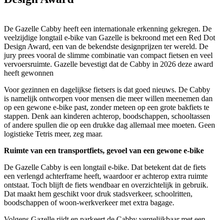
De Gazelle Cabby heeft een internationale erkenning gekregen. De
veelzijdige longtail e-bike van Gazelle is bekroond met een Red Dot
Design Award, een van de bekendste designprijzen ter wereld. De
jury prees vooral de slimme combinatie van compact fietsen en veel
vervoersruimte. Gazelle bevestigt dat de Cabby in 2026 deze award
heeft gewonnen
Voor gezinnen en dagelijkse fietsers is dat goed nieuws. De Cabby
is namelijk ontworpen voor mensen die meer willen meenemen dan
op een gewone e-bike past, zonder meteen op een grote bakfiets te
stappen. Denk aan kinderen achterop, boodschappen, schooltassen
of andere spullen die op een drukke dag allemaal mee moeten. Geen
logistieke Tetris meer, zeg maar.
Ruimte van een transportfiets, gevoel van een gewone e-bike
De Gazelle Cabby is een longtail e-bike. Dat betekent dat de fiets
een verlengd achterframe heeft, waardoor er achterop extra ruimte
ontstaat. Toch blijft de fiets wendbaar en overzichtelijk in gebruik.
Dat maakt hem geschikt voor druk stadsverkeer, schoolritten,
boodschappen of woon-werkverkeer met extra bagage.
Volgens Gazelle rijdt en parkeert de Cabby vergelijkbaar met een