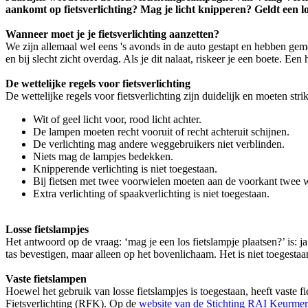
aankomt op fietsverlichting? Mag je licht knipperen? Geldt een lo
Wanneer moet je je fietsverlichting aanzetten?
We zijn allemaal wel eens 's avonds in de auto gestapt en hebben gemerk
en bij slecht zicht overdag. Als je dit nalaat, riskeer je een boete. Een 
De wettelijke regels voor fietsverlichting
De wettelijke regels voor fietsverlichting zijn duidelijk en moeten str
Wit of geel licht voor, rood licht achter.
De lampen moeten recht vooruit of recht achteruit schijnen.
De verlichting mag andere weggebruikers niet verblinden.
Niets mag de lampjes bedekken.
Knipperende verlichting is niet toegestaan.
Bij fietsen met twee voorwielen moeten aan de voorkant twee wit
Extra verlichting of spaakverlichting is niet toegestaan.
Losse fietslampjes
Het antwoord op de vraag: ‘mag je een los fietslampje plaatsen?’ is: ja
tas bevestigen, maar alleen op het bovenlichaam. Het is niet toegesta
Vaste fietslampen
Hoewel het gebruik van losse fietslampjes is toegestaan, heeft vaste fie
Fietsverlichting (RFK). Op de
website van de Stichting RAI Keurmer