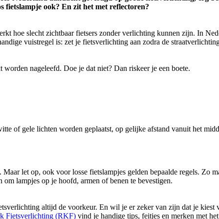
s fietslampje ook? En zit het met reflectoren?
t hoe slecht zichtbaar fietsers zonder verlichting kunnen zijn. In Neder
handige vuistregel is: zet je fietsverlichting aan zodra de straatverlichtin
ikt worden nageleefd. Doe je dat niet? Dan riskeer je een boete.
te of gele lichten worden geplaatst, op gelijke afstand vanuit het midd
. Maar let op, ook voor losse fietslampjes gelden bepaalde regels. Zo mag
an om lampjes op je hoofd, armen of benen te bevestigen.
tsverlichting altijd de voorkeur. En wil je er zeker van zijn dat je kiest
k Fietsverlichting (RKF)
vind je handige tips, feitjes en merken met he