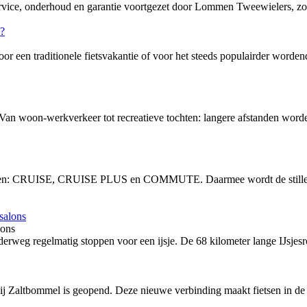
service, onderhoud en garantie voortgezet door Lommen Tweewielers, zo
or een traditionele fietsvakantie of voor het steeds populairder word
 Van woon-werkverkeer tot recreatieve tochten: langere afstanden word
vingen: CRUISE, CRUISE PLUS en COMMUTE. Daarmee wordt de stille, 
lons
rweg regelmatig stoppen voor een ijsje. De 68 kilometer lange IJsjesro
bij Zaltbommel is geopend. Deze nieuwe verbinding maakt fietsen in de 