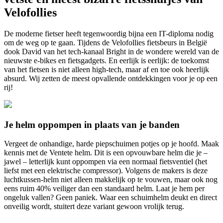
Velofollies
De moderne fietser heeft tegenwoordig bijna een IT-diploma nodig
om de weg op te gaan. Tijdens de Velofollies fietsbeurs in België
dook David van het tech-kanaal Bright in de wondere wereld van de
nieuwste e-bikes en fietsgadgets. En eerlijk is eerlijk: de toekomst
van het fietsen is niet alleen high-tech, maar af en toe ook heerlijk
absurd. Wij zetten de meest opvallende ontdekkingen voor je op een
rij!
Je helm oppompen in plaats van je banden
Vergeet de onhandige, harde piepschuimen potjes op je hoofd. Maak
kennis met de Ventete helm. Dit is een opvouwbare helm die je –
jawel – letterlijk kunt oppompen via een normaal fietsventiel (het
liefst met een elektrische compressor). Volgens de makers is deze
luchtkussen-helm niet alleen makkelijk op te vouwen, maar ook nog
eens ruim 40% veiliger dan een standaard helm. Laat je hem per
ongeluk vallen? Geen paniek. Waar een schuimhelm deukt en direct
onveilig wordt, stuitert deze variant gewoon vrolijk terug.