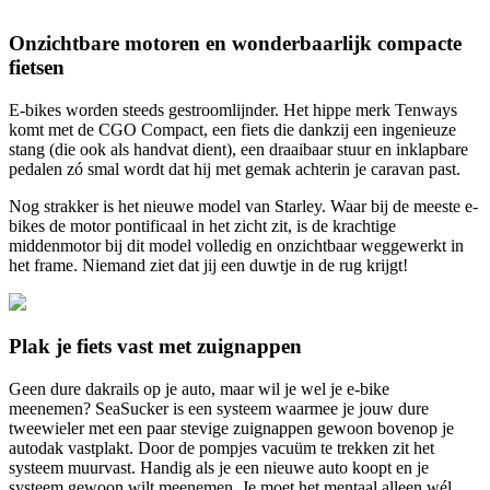
Onzichtbare motoren en wonderbaarlijk compacte
fietsen
E-bikes worden steeds gestroomlijnder. Het hippe merk Tenways
komt met de CGO Compact, een fiets die dankzij een ingenieuze
stang (die ook als handvat dient), een draaibaar stuur en inklapbare
pedalen zó smal wordt dat hij met gemak achterin je caravan past.
Nog strakker is het nieuwe model van Starley. Waar bij de meeste e-
bikes de motor pontificaal in het zicht zit, is de krachtige
middenmotor bij dit model volledig en onzichtbaar weggewerkt in
het frame. Niemand ziet dat jij een duwtje in de rug krijgt!
Plak je fiets vast met zuignappen
Geen dure dakrails op je auto, maar wil je wel je e-bike
meenemen? SeaSucker is een systeem waarmee je jouw dure
tweewieler met een paar stevige zuignappen gewoon bovenop je
autodak vastplakt. Door de pompjes vacuüm te trekken zit het
systeem muurvast. Handig als je een nieuwe auto koopt en je
systeem gewoon wilt meenemen. Je moet het mentaal alleen wél