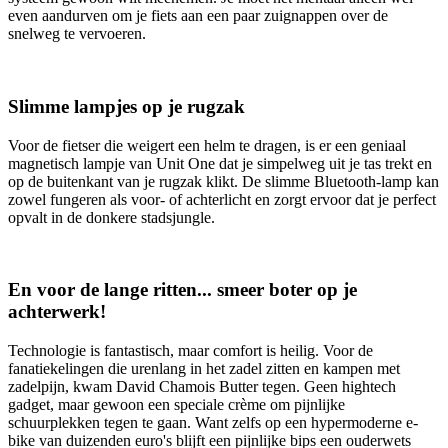
even aandurven om je fiets aan een paar zuignappen over de
snelweg te vervoeren.
Slimme lampjes op je rugzak
Voor de fietser die weigert een helm te dragen, is er een geniaal
magnetisch lampje van Unit One dat je simpelweg uit je tas trekt en
op de buitenkant van je rugzak klikt. De slimme Bluetooth-lamp kan
zowel fungeren als voor- of achterlicht en zorgt ervoor dat je perfect
opvalt in de donkere stadsjungle.
En voor de lange ritten... smeer boter op je
achterwerk!
Technologie is fantastisch, maar comfort is heilig. Voor de
fanatiekelingen die urenlang in het zadel zitten en kampen met
zadelpijn, kwam David Chamois Butter tegen. Geen hightech
gadget, maar gewoon een speciale crème om pijnlijke
schuurplekken tegen te gaan. Want zelfs op een hypermoderne e-
bike van duizenden euro's blijft een pijnlijke bips een ouderwets