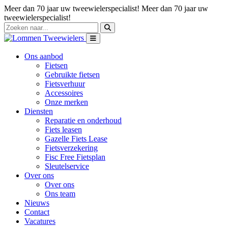
Meer dan 70 jaar uw tweewielerspecialist!
Meer dan 70 jaar uw
tweewielerspecialist!
Ons aanbod
Fietsen
Gebruikte fietsen
Fietsverhuur
Accessoires
Onze merken
Diensten
Reparatie en onderhoud
Fiets leasen
Gazelle Fiets Lease
Fietsverzekering
Fisc Free Fietsplan
Sleutelservice
Over ons
Over ons
Ons team
Nieuws
Contact
Vacatures