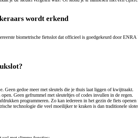
ekeraars wordt erkend
reerste biometrische fietsslot dat officieel is goedgekeurd door ENRA Ve
ukslot?
 je. Geen gedoe meer met sleutels die je thuis laat liggen of kwijtraakt.
is open. Geen gefrummel met sleuteltjes of codes invullen in de regen.
rafdrukken programmeren. Zo kan iedereen in het gezin de fiets openen
sche technologie die veel moeilijker te kraken is dan traditionele slote
t vol met slimme functies: