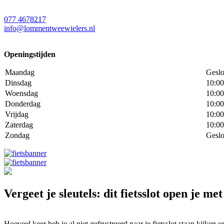
077 4678217
info@lommentweewielers.nl
Openingstijden
Maandag
Geslo
Dinsdag
10:00
Woensdag
10:00
Donderdag
10:00
Vrijdag
10:00
Zaterdag
10:00
Zondag
Geslo
Vergeet je sleutels: dit fietsslot open je me
Hoeveel keer heb je al niet gefrustreerd naar je fietsslot staan kijken