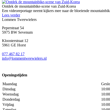
Ontdek de mountainbike-scene van Zuid-Korea
Een videoreportage neemt kijkers mee naar de bloeiende mountainbike
Lees verder
Lommen Tweewielers
Peperstraat 54
5975 BW Sevenum
Kloosterstraat 12
5961 GE Horst
077 467 82 17
info@lommentweewielers.nl
Openingstijden
Maandag
Geslo
Dinsdag
10:00
Woensdag
10:00
Donderdag
10:00
Vrijdag
10:00
Zaterdag
10:00