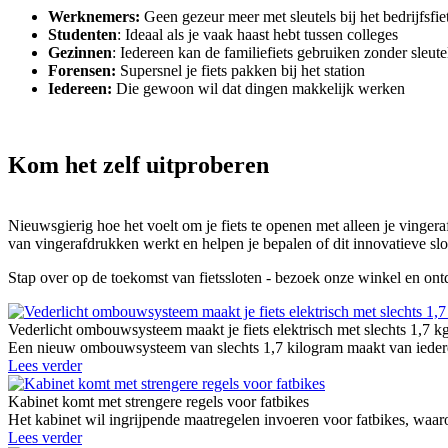
Werknemers:
Geen gezeur meer met sleutels bij het bedrijfsfi
Studenten
: Ideaal als je vaak haast hebt tussen colleges
Gezinnen
: Iedereen kan de familiefiets gebruiken zonder sleutel
Forensen:
Supersnel je fiets pakken bij het station
Iedereen:
Die gewoon wil dat dingen makkelijk werken
Kom het zelf uitproberen
Nieuwsgierig hoe het voelt om je fiets te openen met alleen je vinge
van vingerafdrukken werkt en helpen je bepalen of dit innovatieve slot 
Stap over op de toekomst van fietssloten - bezoek onze winkel en on
Vederlicht ombouwsysteem maakt je fiets elektrisch met slechts 1,7 k
Een nieuw ombouwsysteem van slechts 1,7 kilogram maakt van iedere g
Lees verder
Kabinet komt met strengere regels voor fatbikes
Het kabinet wil ingrijpende maatregelen invoeren voor fatbikes, waaro
Lees verder