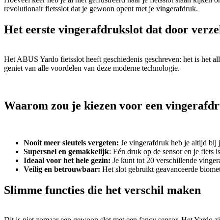
revolutionair fietsslot dat je gewoon opent met je vingerafdruk.
Het eerste vingerafdrukslot dat door verz
Het ABUS Yardo fietsslot heeft geschiedenis geschreven: het is het alle
geniet van alle voordelen van deze moderne technologie.
Waarom zou je kiezen voor een vingerafdr
Nooit meer sleutels vergeten:
Je vingerafdruk heb je altijd bij
Supersnel en gemakkelijk
: Eén druk op de sensor en je fiets 
Ideaal voor het hele gezin:
Je kunt tot 20 verschillende vinge
Veilig en betrouwbaar:
Het slot gebruikt geavanceerde biometri
Slimme functies die het verschil maken
Dit is niet zomaar een gewoon slot met een fancy sensor. Het Yardo zi