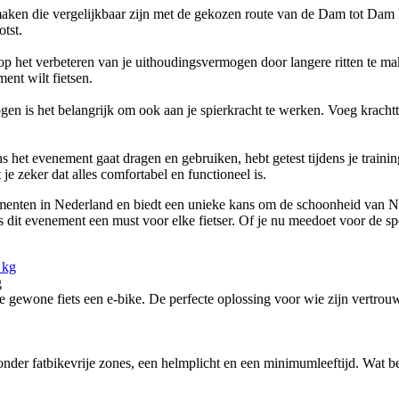
 maken die vergelijkbaar zijn met de gekozen route van de Dam tot Dam F
tst.
g op het verbeteren van je uithoudingsvermogen door langere ritten te 
ment wilt fietsen.
n is het belangrijk om ook aan je spierkracht te werken. Voeg krachttra
dens het evenement gaat dragen en gebruiken, hebt getest tijdens je traini
e zeker dat alles comfortabel en functioneel is.
ementen in Nederland en biedt een unieke kans om de schoonheid van No
, is dit evenement een must voor elke fietser. Of je nu meedoet voor de 
g
ewone fiets een e-bike. De perfecte oplossing voor wie zijn vertrouw
nder fatbikevrije zones, een helmplicht en een minimumleeftijd. Wat bete