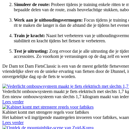
Simuleer de route:
Probeer tijdens je training enkele ritten te
bepaalde delen van de route, zoals heuvelachtige stukken, naboo
Werk aan je uithoudingsvermogen:
Focus tijdens je trainin
rit te maken die langer is dan de afstand die je tijdens het evene
Train je kracht:
Naast het verbeteren van je uithoudingsvermoge
stabiliteit en kracht tijdens het fietsen te verbeteren.
Test je uitrusting:
Zorg ervoor dat je alle uitrusting die je tij
accessoires. Zo voorkom je verrassingen op de dag zelf en weet j
De Dam tot Dam FietsClassic is een van de meest geliefde fietseven
vriendelijke sfeer en de unieke ervaring van fietsen door de IJtunnel
onvergetelijke dag op de fiets te worden.
Vederlicht ombouwsysteem maakt je fiets elektrisch met slechts 1,7 k
Een nieuw ombouwsysteem van slechts 1,7 kilogram maakt van iedere g
Lees verder
Kabinet komt met strengere regels voor fatbikes
Het kabinet wil ingrijpende maatregelen invoeren voor fatbikes, waaro
Lees verder