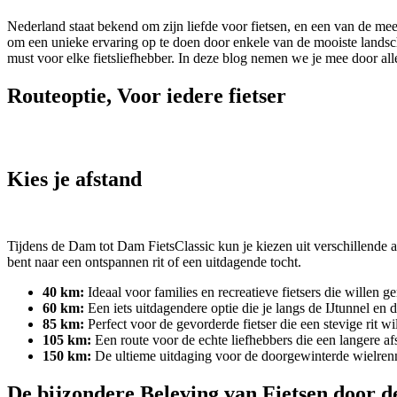
Nederland staat bekend om zijn liefde voor fietsen, en een van de mees
om een unieke ervaring op te doen door enkele van de mooiste lands
must voor elke fietsliefhebber. In deze blog nemen we je mee door al
Routeoptie, Voor iedere fietser
Kies je afstand
Tijdens de Dam tot Dam FietsClassic kun je kiezen uit verschillende a
bent naar een ontspannen rit of een uitdagende tocht.
40 km:
Ideaal voor families en recreatieve fietsers die willen 
60 km:
Een iets uitdagendere optie die je langs de IJtunnel en d
85 km:
Perfect voor de gevorderde fietser die een stevige rit w
105 km:
Een route voor de echte liefhebbers die een langere a
150 km:
De ultieme uitdaging voor de doorgewinterde wielrenner
De bijzondere Beleving van Fietsen door d