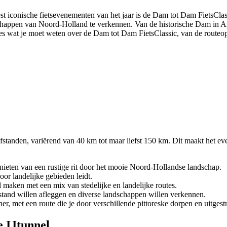
t iconische fietsevenementen van het jaar is de Dam tot Dam FietsClassi
chappen van Noord-Holland te verkennen. Van de historische Dam in Am
les wat je moet weten over de Dam tot Dam FietsClassic, van de routeopt
fstanden, variërend van 40 km tot maar liefst 150 km. Dit maakt het eve
genieten van een rustige rit door het mooie Noord-Hollandse landschap.
oor landelijke gebieden leidt.
il maken met een mix van stedelijke en landelijke routes.
fstand willen afleggen en diverse landschappen willen verkennen.
, met een route die je door verschillende pittoreske dorpen en uitgest
e IJtunnel