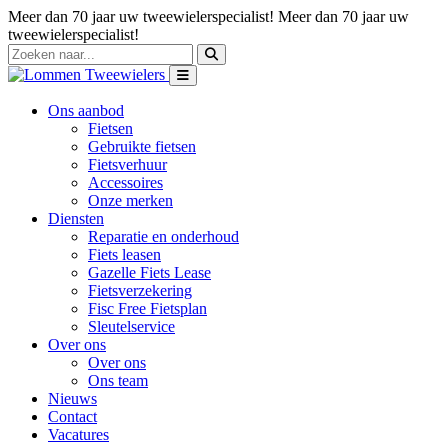
Meer dan 70 jaar uw tweewielerspecialist!
Meer dan 70 jaar uw
tweewielerspecialist!
Ons aanbod
Fietsen
Gebruikte fietsen
Fietsverhuur
Accessoires
Onze merken
Diensten
Reparatie en onderhoud
Fiets leasen
Gazelle Fiets Lease
Fietsverzekering
Fisc Free Fietsplan
Sleutelservice
Over ons
Over ons
Ons team
Nieuws
Contact
Vacatures