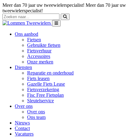
Meer dan 70 jaar uw tweewielerspecialist!
Meer dan 70 jaar uw
tweewielerspecialist!
Ons aanbod
Fietsen
Gebruikte fietsen
Fietsverhuur
Accessoires
Onze merken
Diensten
Reparatie en onderhoud
Fiets leasen
Gazelle Fiets Lease
Fietsverzekering
Fisc Free Fietsplan
Sleutelservice
Over ons
Over ons
Ons team
Nieuws
Contact
Vacatures