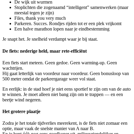
De wijk uit wurmen
Stoplichten die zogenaamd “intelligent” samenwerken (maar
meestal tegen je zijn)
Files, thank you very much
Parkeren. Succes. Rondjes rijden tot er een plek vrijkomt
Een halve marathon lopen naar je eindbestemming
Je snapt het. Je snelheid verdampt waar je bij staat.
De fiets: nederige held, maar rete-efficiënt
Een fiets start meteen. Geen gedoe. Geen warming-up. Geen
wachtrijen.
Hij gaat letterlijk van voordeur naar voordeur. Geen bonusloop van
500 meter omdat de parkeergarage weer vol staat.
En eerlijk: in de stad hoef je niet eens sportief te zijn om van de auto
te winnen. Je moet alleen niet bang zijn om te trappen — en een
beetje wind negeren.
Het grotere plaatje
Zodra je het totale tijdverlies meerekent, is de fiets niet zomaar een
optie, maar vaak de snelste manier van A naar B.
En je bent óók nog eens goedkoper uit, milieuvriendelijker en