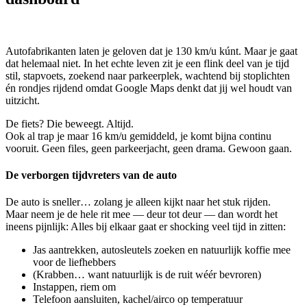
Autofabrikanten laten je geloven dat je 130 km/u kúnt. Maar je gaat
dat helemaal niet. In het echte leven zit je een flink deel van je tijd
stil, stapvoets, zoekend naar parkeerplek, wachtend bij stoplichten
én rondjes rijdend omdat Google Maps denkt dat jij wel houdt van
uitzicht.
De fiets? Die beweegt. Altijd.
Ook al trap je maar 16 km/u gemiddeld, je komt bijna continu
vooruit. Geen files, geen parkeerjacht, geen drama. Gewoon gaan.
De verborgen tijdvreters van de auto
De auto is sneller… zolang je alleen kijkt naar het stuk rijden.
Maar neem je de hele rit mee — deur tot deur — dan wordt het
ineens pijnlijk: Alles bij elkaar gaat er shocking veel tijd in zitten:
Jas aantrekken, autosleutels zoeken en natuurlijk koffie mee
voor de liefhebbers
(Krabben… want natuurlijk is de ruit wéér bevroren)
Instappen, riem om
Telefoon aansluiten, kachel/airco op temperatuur