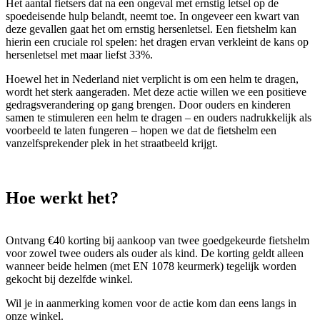
Het aantal fietsers dat na een ongeval met ernstig letsel op de
spoedeisende hulp belandt, neemt toe. In ongeveer een kwart van
deze gevallen gaat het om ernstig hersenletsel. Een fietshelm kan
hierin een cruciale rol spelen: het dragen ervan verkleint de kans op
hersenletsel met maar liefst 33%.
Hoewel het in Nederland niet verplicht is om een helm te dragen,
wordt het sterk aangeraden. Met deze actie willen we een positieve
gedragsverandering op gang brengen. Door ouders en kinderen
samen te stimuleren een helm te dragen – en ouders nadrukkelijk als
voorbeeld te laten fungeren – hopen we dat de fietshelm een
vanzelfsprekender plek in het straatbeeld krijgt.
Hoe werkt het?
Ontvang €40 korting bij aankoop van twee goedgekeurde fietshelm
voor zowel twee ouders als ouder als kind. De korting geldt alleen
wanneer beide helmen (met EN 1078 keurmerk) tegelijk worden
gekocht bij dezelfde winkel.
Wil je in aanmerking komen voor de actie kom dan eens langs in
onze winkel.