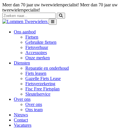
Meer dan 70 jaar uw tweewielerspecialist!
Meer dan 70 jaar uw
tweewielerspecialist!
Ons aanbod
Fietsen
Gebruikte fietsen
Fietsverhuur
Accessoires
Onze merken
Diensten
Reparatie en onderhoud
Fiets leasen
Gazelle Fiets Lease
Fietsverzekering
Fisc Free Fietsplan
Sleutelservice
Over ons
Over ons
Ons team
Nieuws
Contact
Vacatures