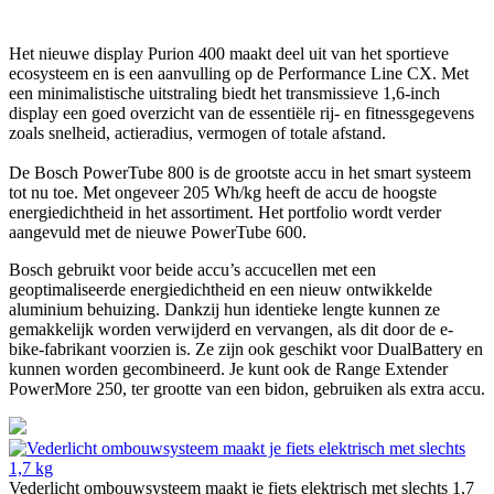
Het nieuwe display Purion 400 maakt deel uit van het sportieve
ecosysteem en is een aanvulling op de Performance Line CX. Met
een minimalistische uitstraling biedt het transmissieve 1,6-inch
display een goed overzicht van de essentiële rij- en fitnessgegevens
zoals snelheid, actieradius, vermogen of totale afstand.
De Bosch PowerTube 800 is de grootste accu in het smart systeem
tot nu toe. Met ongeveer 205 Wh/kg heeft de accu de hoogste
energiedichtheid in het assortiment. Het portfolio wordt verder
aangevuld met de nieuwe PowerTube 600.
Bosch gebruikt voor beide accu’s accucellen met een
geoptimaliseerde energiedichtheid en een nieuw ontwikkelde
aluminium behuizing. Dankzij hun identieke lengte kunnen ze
gemakkelijk worden verwijderd en vervangen, als dit door de e-
bike-fabrikant voorzien is. Ze zijn ook geschikt voor DualBattery en
kunnen worden gecombineerd. Je kunt ook de Range Extender
PowerMore 250, ter grootte van een bidon, gebruiken als extra accu.
Vederlicht ombouwsysteem maakt je fiets elektrisch met slechts 1,7