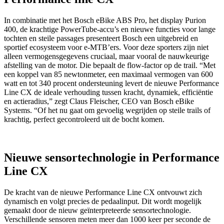
In combinatie met het Bosch eBike ABS Pro, het display Purion
400, de krachtige PowerTube-accu’s en nieuwe functies voor lange
tochten en steile passages presenteert Bosch een uitgebreid en
sportief ecosysteem voor e-MTB’ers. Voor deze sporters zijn niet
alleen vermogensgegevens cruciaal, maar vooral de nauwkeurige
afstelling van de motor. Die bepaalt de flow-factor op de trail. “Met
een koppel van 85 newtonmeter, een maximaal vermogen van 600
watt en tot 340 procent ondersteuning levert de nieuwe Performance
Line CX de ideale verhouding tussen kracht, dynamiek, efficiëntie
en actieradius,” zegt Claus Fleischer, CEO van Bosch eBike
Systems. “Of het nu gaat om gevoelig wegrijden op steile trails of
krachtig, perfect gecontroleerd uit de bocht komen.
Nieuwe sensortechnologie in Performance
Line CX
De kracht van de nieuwe Performance Line CX ontvouwt zich
dynamisch en volgt precies de pedaalinput. Dit wordt mogelijk
gemaakt door de nieuw geïnterpreteerde sensortechnologie.
Verschillende sensoren meten meer dan 1000 keer per seconde de