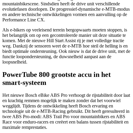
mountainbikescene. Sindsdien heeft de drive unit verschillende
evolutiefasen doorlopen. De progressief-dynamische e-MTB-modus
en andere technische ontwikkelingen vormen een aanvulling op de
Performance Line CX.
Als e-bikers op veeleisend terrein bergopwaarts moeten stoppen, is
het belangrijk om op een gecontroleerde manier uit deze situatie te
komen. Met de nieuwe Hill Start Assist rij je met volledige tractie
weg. Dankzij de sensoren weet de e-MTB hoe steil de helling is en
biedt optimale ondersteuning. Ook nieuw is dat de drive unit, met de
functie loopondersteuning, de duwsnelheid aanpast aan de
loopsnelheid.
PowerTube 800 grootste accu in het
smart-systeem
Het nieuwe Bosch eBike ABS Pro verhoogt de rijstabiliteit door laat
en krachtig remmen mogelijk te maken zonder dat het voorwiel
wegglijdt. Tijdens de ontwikkeling heeft Bosch ervaring en
technologie uit de e-MTB-Racing gebruikt. Dit heeft geresulteerd in
twee ABS Pro-modi: ABS Trail Pro voor mountainbikers en ABS
Race voor enduro-racers en creëert een balans tussen rijstabiliteit en
maximale remprestaties.