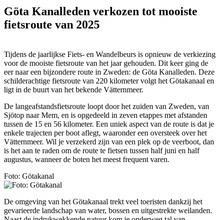
Göta Kanalleden verkozen tot mooiste
fietsroute van 2025
Tijdens de jaarlijkse Fiets- en Wandelbeurs is opnieuw de verkiezing
voor de mooiste fietsroute van het jaar gehouden. Dit keer ging de
eer naar een bijzondere route in Zweden: de Göta Kanalleden. Deze
schilderachtige fietsroute van 220 kilometer volgt het Götakanaal en
ligt in de buurt van het bekende Vätternmeer.
De langeafstandsfietsroute loopt door het zuiden van Zweden, van
Sjötop naar Mem, en is opgedeeld in zeven etappes met afstanden
tussen de 15 en 56 kilometer. Een uniek aspect van de route is dat je
enkele trajecten per boot aflegt, waaronder een oversteek over het
Vätternmeer. Wil je verzekerd zijn van een plek op de veerboot, dan
is het aan te raden om de route te fietsen tussen half juni en half
augustus, wanneer de boten het meest frequent varen.
Foto: Götakanal
De omgeving van het Götakanaal trekt veel toeristen dankzij het
gevarieerde landschap van water, bossen en uitgestrekte weilanden.
Naast de indrukwekkende natuur kom je onderweg tal van