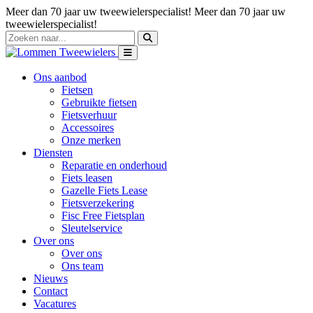
Meer dan 70 jaar uw tweewielerspecialist!
Meer dan 70 jaar uw
tweewielerspecialist!
Ons aanbod
Fietsen
Gebruikte fietsen
Fietsverhuur
Accessoires
Onze merken
Diensten
Reparatie en onderhoud
Fiets leasen
Gazelle Fiets Lease
Fietsverzekering
Fisc Free Fietsplan
Sleutelservice
Over ons
Over ons
Ons team
Nieuws
Contact
Vacatures