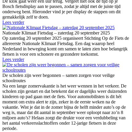
De klok gaat weer een uur terug. Vergeet niet ook de tijd op je
Bosch fietsdisplay aan te passen, zodat je altijd met de juiste tijd
onderweg bent. Hieronder vind je per display de stappen om dit
gemakkelijk zelf te doen.
Lees verder
Nationale Klimaat Fietsdag – zaterdag 20 september 2025
Op zaterdag 20 september 2025 organiseert Stichting Op de Fiets de
allereerste Nationale Klimaat Fietsdag. Een dag waarop heel
Nederland in beweging komt om samen te laten zien hoe belangrijk
fietsen is voor een schonere en gezondere toekomst.
Lees verder
De scholen zijn weer begonnen – samen zorgen voor veilige
schoolroutes
Na een lange zomervakantie is het weer wennen in het verkeer. De
scholen zijn gestart en dat betekent dat er dagelijks weer duizenden
kinderen op pad gaan met de fiets. Voor automobilisten is dit hét
moment om extra alert te zijn, zeker in de eerste weken na de
vakantie. Wist je dat in de zomer bijna de helft minder auto’s op de
weg is, maar dat dit aantal in september weer oploopt naar zo’n 8
miljoen auto’s? Helaas zorgt die drukte voor een verdubbeling van
het aantal verkeersslachtoffers onder 12-jarige fietsers in deze
periode.