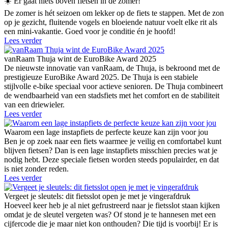
☀️ Er gaat niets boven fietsen in de zomer!
De zomer is hét seizoen om lekker op de fiets te stappen. Met de zon
op je gezicht, fluitende vogels en bloeiende natuur voelt elke rit als
een mini-vakantie. Goed voor je conditie én je hoofd!
Lees verder
vanRaam Thuja wint de EuroBike Award 2025
De nieuwste innovatie van vanRaam, de Thuja, is bekroond met de
prestigieuze EuroBike Award 2025. De Thuja is een stabiele
stijlvolle e-bike speciaal voor actieve senioren. De Thuja combineert
de wendbaarheid van een stadsfiets met het comfort en de stabiliteit
van een driewieler.
Lees verder
Waarom een lage instapfiets de perfecte keuze kan zijn voor jou
Ben je op zoek naar een fiets waarmee je veilig en comfortabel kunt
blijven fietsen? Dan is een lage instapfiets misschien precies wat je
nodig hebt. Deze speciale fietsen worden steeds populairder, en dat
is niet zonder reden.
Lees verder
Vergeet je sleutels: dit fietsslot open je met je vingerafdruk
Hoeveel keer heb je al niet gefrustreerd naar je fietsslot staan kijken
omdat je de sleutel vergeten was? Of stond je te hannesen met een
cijfercode die je maar niet kon onthouden? Die tijd is voorbij! Er is