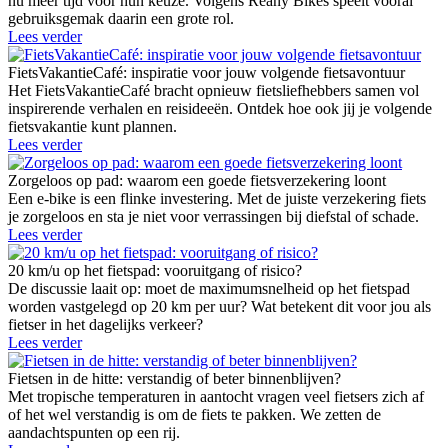
nu meer tijd voor hun keuze. Volgens Reany Bikes speelt vooral
gebruiksgemak daarin een grote rol.
Lees verder
FietsVakantieCafé: inspiratie voor jouw volgende fietsavontuur
Het FietsVakantieCafé bracht opnieuw fietsliefhebbers samen vol
inspirerende verhalen en reisideeën. Ontdek hoe ook jij je volgende
fietsvakantie kunt plannen.
Lees verder
Zorgeloos op pad: waarom een goede fietsverzekering loont
Een e-bike is een flinke investering. Met de juiste verzekering fiets
je zorgeloos en sta je niet voor verrassingen bij diefstal of schade.
Lees verder
20 km/u op het fietspad: vooruitgang of risico?
De discussie laait op: moet de maximumsnelheid op het fietspad
worden vastgelegd op 20 km per uur? Wat betekent dit voor jou als
fietser in het dagelijks verkeer?
Lees verder
Fietsen in de hitte: verstandig of beter binnenblijven?
Met tropische temperaturen in aantocht vragen veel fietsers zich af
of het wel verstandig is om de fiets te pakken. We zetten de
aandachtspunten op een rij.