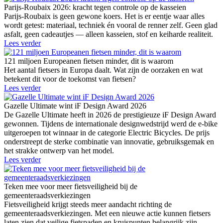
Parijs-Roubaix 2026: kracht tegen controle op de kasseien
Parijs-Roubaix is geen gewone koers. Het is er eentje waar alles
wordt getest: materiaal, techniek én vooral de renner zelf. Geen glad
asfalt, geen cadeautjes — alleen kasseien, stof en keiharde realiteit.
Lees verder
121 miljoen Europeanen fietsen minder, dit is waarom
Het aantal fietsers in Europa daalt. Wat zijn de oorzaken en wat
betekent dit voor de toekomst van fietsen?
Lees verder
Gazelle Ultimate wint iF Design Award 2026
De Gazelle Ultimate heeft in 2026 de prestigieuze iF Design Award
gewonnen. Tijdens de internationale designwedstrijd werd de e-bike
uitgeroepen tot winnaar in de categorie Electric Bicycles. De prijs
onderstreept de sterke combinatie van innovatie, gebruiksgemak en
het strakke ontwerp van het model.
Lees verder
Teken mee voor meer fietsveiligheid bij de
gemeenteraadsverkiezingen
Fietsveiligheid krijgt steeds meer aandacht richting de
gemeenteraadsverkiezingen. Met een nieuwe actie kunnen fietsers
laten zien dat veilige fietspaden en kruispunten belangrijk zijn.