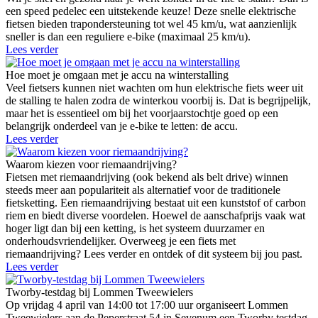
een speed pedelec een uitstekende keuze! Deze snelle elektrische
fietsen bieden trapondersteuning tot wel 45 km/u, wat aanzienlijk
sneller is dan een reguliere e-bike (maximaal 25 km/u).
Lees verder
Hoe moet je omgaan met je accu na winterstalling
Veel fietsers kunnen niet wachten om hun elektrische fiets weer uit
de stalling te halen zodra de winterkou voorbij is. Dat is begrijpelijk,
maar het is essentieel om bij het voorjaarstochtje goed op een
belangrijk onderdeel van je e-bike te letten: de accu.
Lees verder
Waarom kiezen voor riemaandrijving?
Fietsen met riemaandrijving (ook bekend als belt drive) winnen
steeds meer aan populariteit als alternatief voor de traditionele
fietsketting. Een riemaandrijving bestaat uit een kunststof of carbon
riem en biedt diverse voordelen. Hoewel de aanschafprijs vaak wat
hoger ligt dan bij een ketting, is het systeem duurzamer en
onderhoudsvriendelijker. Overweeg je een fiets met
riemaandrijving? Lees verder en ontdek of dit systeem bij jou past.
Lees verder
Tworby-testdag bij Lommen Tweewielers
Op vrijdag 4 april van 14:00 tot 17:00 uur organiseert Lommen
Tweewielers aan de Peperstraat 54 in Sevenum een Tworby testdag.