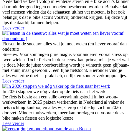
Nederland verkeert volop in winterse sferen en e-bike accu’s kunnen
daar minder goed tegen en moeten beschermd worden. Behalve dat
veel mensen vinden dat de schaatsen uit het vet moeten, is het ook
belangrijk dat e-bike accu’s vorstvrij onderdak krijgen. Bij deze vijf
tips die daarbij kunnen helpen.
Lees verder
Fietsen in de sneeuw: alles wat je moet weten (en liever vooraf dan
onderuit)
Sneeuw. Voor sommigen pure magie, voor anderen vooral stress op
twee wielen. Toch: fietsen in de sneeuw kan prima, mits je weet wat
je doet. Met de juiste voorbereiding wordt je winterrit geen glijbaan-
met-stuur, maar gewoon… een fijne fietstocht. Hieronder vind je
alles wat ertoe doet — praktisch, eerlijk en zonder verkooppraatjes.
Lees verder
In 2026 stappen we nóg vaker op de fiets naar het werk
De fiets is bezig aan een stille overwinningstocht in het woon-
werkverkeer. In 2025 pakten werkenden in Nederland al vaker de
fiets richting kantoor, en alles wijst erop dat die lijn zich in 2026
doorzet. Minder thuiswerken, meer kantoordagen en vooral: de e-
bike maken fietsen een logische keuze.
Lees verder