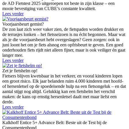
de AD Fietstest 2025 uitgeroepen tot beste in zijn klasse – een
mooie bevestiging van CUBE’s constante kwaliteit.
Lees verder
Voorjaarsbeurt gemist?
De zon laat zich weer vaker zien, de fietspaden worden drukker en
de terrasjes lonken – het fietsseizoen is nu écht begonnen. Maar wat
als je die voorjaarsbeurt hebt overgeslagen? Geen zorgen: ook in
juni loont het om je fiets alsnog een opfrisbeurt te geven. Een goed
onderhouden fiets rijdt niet alleen fijner, maar is ook veiliger én gaat
langer mee.
Lees verder
Zet je fietshelm op!
Fietsers blijven kwetsbaar in het verkeer, en vooral kinderen lopen
een groot risico. Elk jaar belanden ruim 4.000 kinderen met hoofd-
of hersenletsel op de spoedeisende hulp na een fietsongeluk – en dat
aantal stijgt nog altijd. Gelukkig kan een fietshelm het verschil
maken: de kans op ernstig hersenletsel daalt met maar liefst een
derde.
Lees verder
Kalkhoff Entice 5+ Advance Belt: Beste uit de Test bij de
Consumentenbond