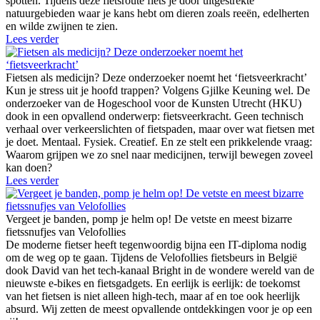
spotten. Tijdens deze fietsroute fiets je door uitgestrekte
natuurgebieden waar je kans hebt om dieren zoals reeën, edelherten
en wilde zwijnen te zien.
Lees verder
Fietsen als medicijn? Deze onderzoeker noemt het ‘fietsveerkracht’
Kun je stress uit je hoofd trappen? Volgens Gjilke Keuning wel. De
onderzoeker van de Hogeschool voor de Kunsten Utrecht (HKU)
dook in een opvallend onderwerp: fietsveerkracht. Geen technisch
verhaal over verkeerslichten of fietspaden, maar over wat fietsen met
je doet. Mentaal. Fysiek. Creatief. En ze stelt een prikkelende vraag:
Waarom grijpen we zo snel naar medicijnen, terwijl bewegen zoveel
kan doen?
Lees verder
Vergeet je banden, pomp je helm op! De vetste en meest bizarre
fietssnufjes van Velofollies
De moderne fietser heeft tegenwoordig bijna een IT-diploma nodig
om de weg op te gaan. Tijdens de Velofollies fietsbeurs in België
dook David van het tech-kanaal Bright in de wondere wereld van de
nieuwste e-bikes en fietsgadgets. En eerlijk is eerlijk: de toekomst
van het fietsen is niet alleen high-tech, maar af en toe ook heerlijk
absurd. Wij zetten de meest opvallende ontdekkingen voor je op een