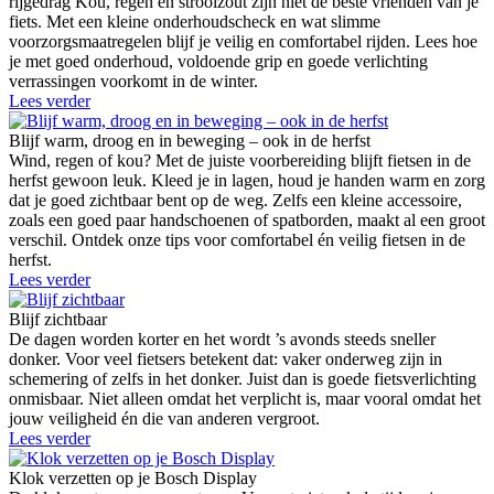
rijgedrag Kou, regen en strooizout zijn niet de beste vrienden van je
fiets. Met een kleine onderhoudscheck en wat slimme
voorzorgsmaatregelen blijf je veilig en comfortabel rijden. Lees hoe
je met goed onderhoud, voldoende grip en goede verlichting
verrassingen voorkomt in de winter.
Lees verder
Blijf warm, droog en in beweging – ook in de herfst
Wind, regen of kou? Met de juiste voorbereiding blijft fietsen in de
herfst gewoon leuk. Kleed je in lagen, houd je handen warm en zorg
dat je goed zichtbaar bent op de weg. Zelfs een kleine accessoire,
zoals een goed paar handschoenen of spatborden, maakt al een groot
verschil. Ontdek onze tips voor comfortabel én veilig fietsen in de
herfst.
Lees verder
Blijf zichtbaar
De dagen worden korter en het wordt ’s avonds steeds sneller
donker. Voor veel fietsers betekent dat: vaker onderweg zijn in
schemering of zelfs in het donker. Juist dan is goede fietsverlichting
onmisbaar. Niet alleen omdat het verplicht is, maar vooral omdat het
jouw veiligheid én die van anderen vergroot.
Lees verder
Klok verzetten op je Bosch Display