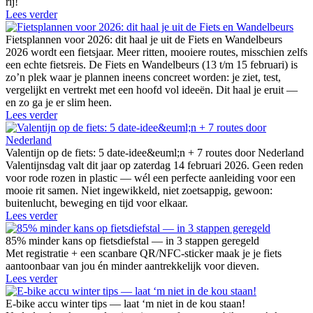
rij!
Lees verder
Fietsplannen voor 2026: dit haal je uit de Fiets en Wandelbeurs
2026 wordt een fietsjaar. Meer ritten, mooiere routes, misschien zelfs
een echte fietsreis. De Fiets en Wandelbeurs (13 t/m 15 februari) is
zo’n plek waar je plannen ineens concreet worden: je ziet, test,
vergelijkt en vertrekt met een hoofd vol ideeën. Dit haal je eruit —
en zo ga je er slim heen.
Lees verder
Valentijn op de fiets: 5 date-idee&euml;n + 7 routes door Nederland
Valentijnsdag valt dit jaar op zaterdag 14 februari 2026. Geen reden
voor rode rozen in plastic — wél een perfecte aanleiding voor een
mooie rit samen. Niet ingewikkeld, niet zoetsappig, gewoon:
buitenlucht, beweging en tijd voor elkaar.
Lees verder
85% minder kans op fietsdiefstal — in 3 stappen geregeld
Met registratie + een scanbare QR/NFC-sticker maak je je fiets
aantoonbaar van jou én minder aantrekkelijk voor dieven.
Lees verder
E-bike accu winter tips — laat ‘m niet in de kou staan!