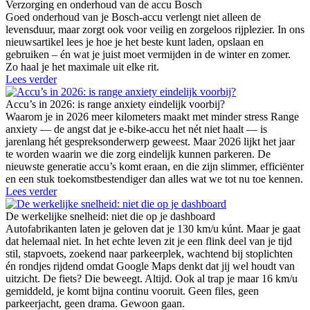
Verzorging en onderhoud van de accu Bosch
Goed onderhoud van je Bosch-accu verlengt niet alleen de
levensduur, maar zorgt ook voor veilig en zorgeloos rijplezier. In ons
nieuwsartikel lees je hoe je het beste kunt laden, opslaan en
gebruiken – én wat je juist moet vermijden in de winter en zomer.
Zo haal je het maximale uit elke rit.
Lees verder
Accu’s in 2026: is range anxiety eindelijk voorbij?
Waarom je in 2026 meer kilometers maakt met minder stress Range
anxiety — de angst dat je e-bike-accu het nét niet haalt — is
jarenlang hét gespreksonderwerp geweest. Maar 2026 lijkt het jaar
te worden waarin we die zorg eindelijk kunnen parkeren. De
nieuwste generatie accu’s komt eraan, en die zijn slimmer, efficiënter
en een stuk toekomstbestendiger dan alles wat we tot nu toe kennen.
Lees verder
De werkelijke snelheid: niet die op je dashboard
Autofabrikanten laten je geloven dat je 130 km/u kúnt. Maar je gaat
dat helemaal niet. In het echte leven zit je een flink deel van je tijd
stil, stapvoets, zoekend naar parkeerplek, wachtend bij stoplichten
én rondjes rijdend omdat Google Maps denkt dat jij wel houdt van
uitzicht. De fiets? Die beweegt. Altijd. Ook al trap je maar 16 km/u
gemiddeld, je komt bijna continu vooruit. Geen files, geen
parkeerjacht, geen drama. Gewoon gaan.