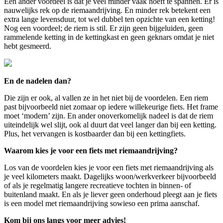
Een ander voordeel is dat je veel minder vaak hoeft te spannen. Er is
nauwelijks rek op de riemaandrijving. En minder rek betekent een
extra lange levensduur, tot wel dubbel ten opzichte van een ketting!
Nog een voordeel; de riem is stil. Er zijn geen bijgeluiden, geen
rammelende ketting in de kettingkast en geen geknars omdat je niet
hebt gesmeerd.
En de nadelen dan?
Die zijn er ook, al vallen ze in het niet bij de voordelen. Een riem
past bijvoorbeeld niet zomaar op iedere willekeurige fiets. Het frame
moet ‘modern’ zijn. En ander onoverkomelijk nadeel is dat de riem
uiteindelijk wel slijt, ook al duurt dat veel langer dan bij een ketting.
Plus, het vervangen is kostbaarder dan bij een kettingfiets.
Waarom kies je voor een fiets met riemaandrijving?
Los van de voordelen kies je voor een fiets met riemaandrijving als
je veel kilometers maakt. Dagelijks woon/werkverkeer bijvoorbeeld
of als je regelmatig langere recreatieve tochten in binnen- of
buitenland maakt. En als je liever geen onderhoud pleegt aan je fiets
is een model met riemaandrijving sowieso een prima aanschaf.
Kom bij ons langs voor meer advies!