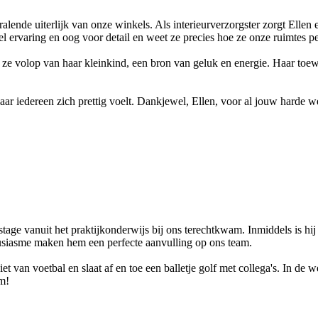
ralende uiterlijk van onze winkels. Als interieurverzorgster zorgt Ellen 
l ervaring en oog voor detail en weet ze precies hoe ze onze ruimtes pe
et ze volop van haar kleinkind, een bron van geluk en energie. Haar toe
r iedereen zich prettig voelt. Dankjewel, Ellen, voor al jouw harde w
tage vanuit het praktijkonderwijs bij ons terechtkwam. Inmiddels is hij
housiasme maken hem een perfecte aanvulling op ons team.
et van voetbal en slaat af en toe een balletje golf met collega's. In de
am!