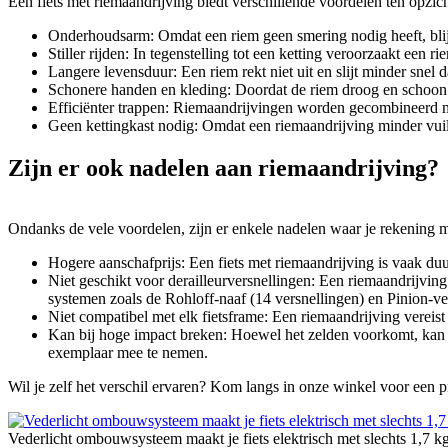
Een fiets met riemaandrijving biedt verschillende voordelen ten opzicht
Onderhoudsarm: Omdat een riem geen smering nodig heeft, blijft
Stiller rijden: In tegenstelling tot een ketting veroorzaakt een r
Langere levensduur: Een riem rekt niet uit en slijt minder snel
Schonere handen en kleding: Doordat de riem droog en schoon bl
Efficiënter trappen: Riemaandrijvingen worden gecombineerd met
Geen kettingkast nodig: Omdat een riemaandrijving minder vuil a
Zijn er ook nadelen aan riemaandrijving?
Ondanks de vele voordelen, zijn er enkele nadelen waar je rekening
Hogere aanschafprijs: Een fiets met riemaandrijving is vaak du
Niet geschikt voor derailleurversnellingen: Een riemaandrijving 
systemen zoals de Rohloff-naaf (14 versnellingen) en Pinion-ve
Niet compatibel met elk fietsframe: Een riemaandrijving vereis
Kan bij hoge impact breken: Hoewel het zelden voorkomt, kan een
exemplaar mee te nemen.
Wil je zelf het verschil ervaren? Kom langs in onze winkel voor een p
Vederlicht ombouwsysteem maakt je fiets elektrisch met slechts 1,7 k