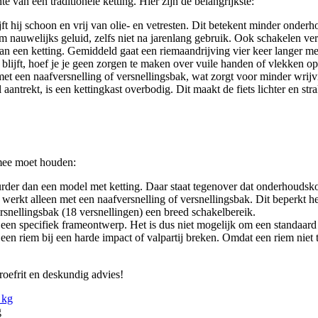
e van een traditionele ketting. Hier zijn de belangrijkste:
 hij schoon en vrij van olie- en vetresten. Dit betekent minder onderh
iem nauwelijks geluid, zelfs niet na jarenlang gebruik. Ook schakelen verl
 dan een ketting. Gemiddeld gaat een riemaandrijving vier keer langer me
ijft, hoef je je geen zorgen te maken over vuile handen of vlekken op 
 een naafversnelling of versnellingsbak, wat zorgt voor minder wrijvin
antrekt, is een kettingkast overbodig. Dit maakt de fiets lichter en str
 mee moet houden:
urder dan een model met ketting. Daar staat tegenover dat onderhoudskos
werkt alleen met een naafversnelling of versnellingsbak. Dit beperkt het
rsnellingsbak (18 versnellingen) een breed schakelbereik.
t een specifiek frameontwerp. Het is dus niet mogelijk om een standaard
 riem bij een harde impact of valpartij breken. Omdat een riem niet te r
roefrit en deskundig advies!
g