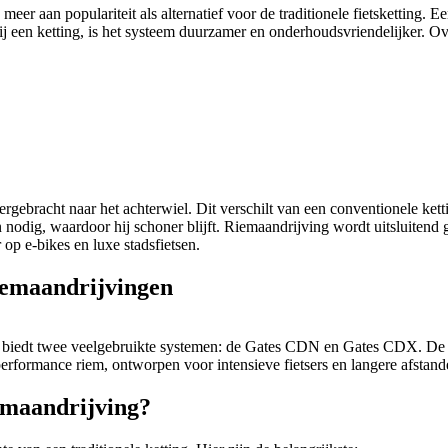
eer aan populariteit als alternatief voor de traditionele fietsketting. E
j een ketting, is het systeem duurzamer en onderhoudsvriendelijker. Ov
gebracht naar het achterwiel. Dit verschilt van een conventionele kettin
 nodig, waardoor hij schoner blijft. Riemaandrijving wordt uitsluitend 
 op e-bikes en luxe stadsfietsen.
iemaandrijvingen
en biedt twee veelgebruikte systemen: de Gates CDN en Gates CDX. De 
formance riem, ontworpen voor intensieve fietsers en langere afstanden.
iemaandrijving?