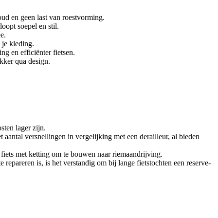
oud en geen last van roestvorming.
oopt soepel en stil.
e.
je kleding.
g en efficiënter fietsen.
akker qua design.
ten lager zijn.
 aantal versnellingen in vergelijking met een derailleur, al bieden
 fiets met ketting om te bouwen naar riemaandrijving.
epareren is, is het verstandig om bij lange fietstochten een reserve-