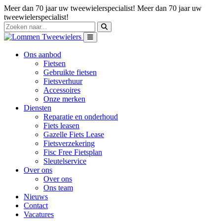
Meer dan 70 jaar uw tweewielerspecialist!
Meer dan 70 jaar uw
tweewielerspecialist!
Ons aanbod
Fietsen
Gebruikte fietsen
Fietsverhuur
Accessoires
Onze merken
Diensten
Reparatie en onderhoud
Fiets leasen
Gazelle Fiets Lease
Fietsverzekering
Fisc Free Fietsplan
Sleutelservice
Over ons
Over ons
Ons team
Nieuws
Contact
Vacatures