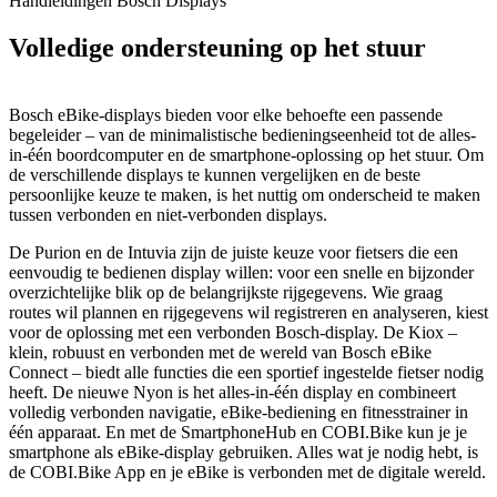
Handleidingen Bosch Displays
Volledige ondersteuning op het stuur
Bosch eBike-displays bieden voor elke behoefte een passende
begeleider – van de minimalistische bedieningseenheid tot de alles-
in-één boordcomputer en de smartphone-oplossing op het stuur. Om
de verschillende displays te kunnen vergelijken en de beste
persoonlijke keuze te maken, is het nuttig om onderscheid te maken
tussen verbonden en niet-verbonden displays.
De Purion en de Intuvia zijn de juiste keuze voor fietsers die een
eenvoudig te bedienen display willen: voor een snelle en bijzonder
overzichtelijke blik op de belangrijkste rijgegevens. Wie graag
routes wil plannen en rijgegevens wil registreren en analyseren, kiest
voor de oplossing met een verbonden Bosch-display. De Kiox –
klein, robuust en verbonden met de wereld van Bosch eBike
Connect – biedt alle functies die een sportief ingestelde fietser nodig
heeft. De nieuwe Nyon is het alles-in-één display en combineert
volledig verbonden navigatie, eBike-bediening en fitnesstrainer in
één apparaat. En met de SmartphoneHub en COBI.Bike kun je je
smartphone als eBike-display gebruiken. Alles wat je nodig hebt, is
de COBI.Bike App en je eBike is verbonden met de digitale wereld.