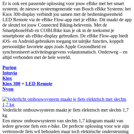
Er is ook een passende oplossing voor jouw eBike met het smart
systeem, de nieuwe systeemgeneratie van Bosch eBike Systems: het
Kiox 300-display verbindt jou samen met de bedieningseenheid
LED Remote via de eBike Flow-app met je eBike. Dit maakt de app
de sleutel tot jouw Connected Biking-belevenis. Met de
SmartphoneHub en COBI.Bike kun je ok in de toekomst je
smartphone als eBike-display gebruiken. De eBike Flow-app biedt
iOS- en Android-gebruikers toegang tot talrijke functies, koppelt
persoonlijke favoriete apps zoals Apple Gezondheid en
synchroniseert activiteitsgegevens volauto­matisch. Onderweg – en
altijd verbonden met de hele wereld.
Purion
Intuvia
Kiox
Kiox 300
+
LED Remote
Nyon
Vederlicht ombouwsysteem maakt je fiets elektrisch met slechts 1,7
kg
Een nieuw ombouwsysteem van slechts 1,7 kilogram maakt van
iedere gewone fiets een e-bike. De perfecte oplossing voor wie zijn
vertrouwde fiets wil behouden maar toch elektrische ondersteuning