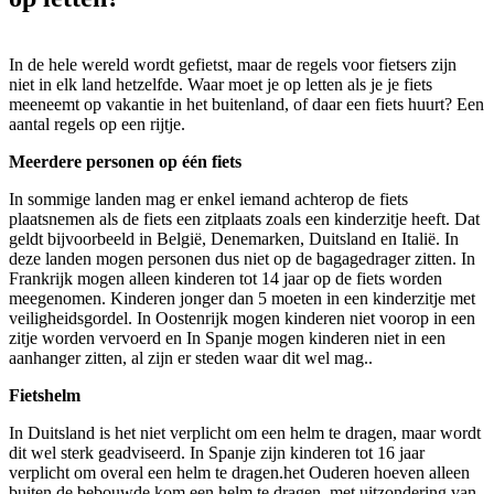
In de hele wereld wordt gefietst, maar de regels voor fietsers zijn
niet in elk land hetzelfde. Waar moet je op letten als je je fiets
meeneemt op vakantie in het buitenland, of daar een fiets huurt? Een
aantal regels op een rijtje.
Meerdere personen op één fiets
In sommige landen mag er enkel iemand achterop de fiets
plaatsnemen als de fiets een zitplaats zoals een kinderzitje heeft. Dat
geldt bijvoorbeeld in België, Denemarken, Duitsland en Italië. In
deze landen mogen personen dus niet op de bagagedrager zitten. In
Frankrijk mogen alleen kinderen tot 14 jaar op de fiets worden
meegenomen. Kinderen jonger dan 5 moeten in een kinderzitje met
veiligheidsgordel. In Oostenrijk mogen kinderen niet voorop in een
zitje worden vervoerd en In Spanje mogen kinderen niet in een
aanhanger zitten, al zijn er steden waar dit wel mag..
Fietshelm
In Duitsland is het niet verplicht om een helm te dragen, maar wordt
dit wel sterk geadviseerd. In Spanje zijn kinderen tot 16 jaar
verplicht om overal een helm te dragen.het Ouderen hoeven alleen
buiten de bebouwde kom een helm te dragen, met uitzondering van