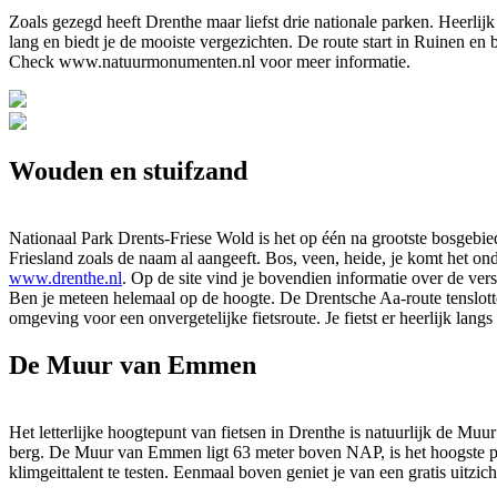
Zoals gezegd heeft Drenthe maar liefst drie nationale parken. Heerli
lang en biedt je de mooiste vergezichten. De route start in Ruinen en
Check www.natuurmonumenten.nl voor meer informatie.
Wouden en stuifzand
Nationaal Park Drents-Friese Wold is het op één na grootste bosgebied
Friesland zoals de naam al aangeeft. Bos, veen, heide, je komt het ond
www.drenthe.nl
. Op de site vind je bovendien informatie over de v
Ben je meteen helemaal op de hoogte. De Drentsche Aa-route tenslotte,
omgeving voor een onvergetelijke fietsroute. Je fietst er heerlijk lan
De Muur van Emmen
Het letterlijke hoogtepunt van fietsen in Drenthe is natuurlijk de 
berg. De Muur van Emmen ligt 63 meter boven NAP, is het hoogste pun
klimgeittalent te testen. Eenmaal boven geniet je van een gratis uitzich