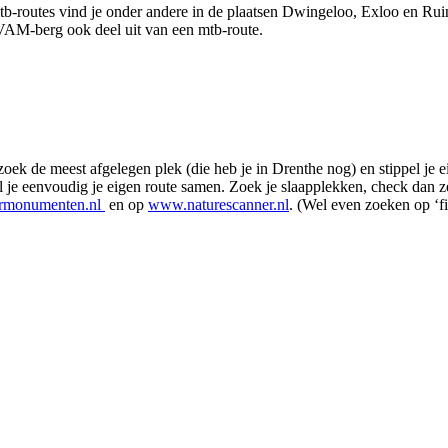
-routes vind je onder andere in de plaatsen Dwingeloo, Exloo en Ruin
VAM-berg ook deel uit van een mtb-route.
 de meest afgelegen plek (die heb je in Drenthe nog) en stippel je eig
je eenvoudig je eigen route samen. Zoek je slaapplekken, check dan ze
rmonumenten.nl
en op
www.naturescanner.nl
. (Wel even zoeken op ‘fi