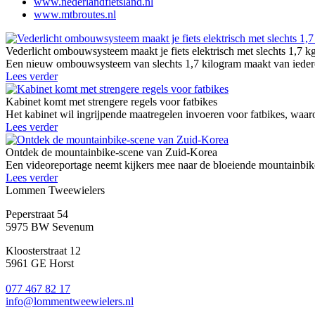
www.nederlandfietsland.nl
www.mtbroutes.nl
Vederlicht ombouwsysteem maakt je fiets elektrisch met slechts 1,7 k
Een nieuw ombouwsysteem van slechts 1,7 kilogram maakt van iedere g
Lees verder
Kabinet komt met strengere regels voor fatbikes
Het kabinet wil ingrijpende maatregelen invoeren voor fatbikes, waaro
Lees verder
Ontdek de mountainbike-scene van Zuid-Korea
Een videoreportage neemt kijkers mee naar de bloeiende mountainbike
Lees verder
Lommen Tweewielers
Peperstraat 54
5975 BW Sevenum
Kloosterstraat 12
5961 GE Horst
077 467 82 17
info@lommentweewielers.nl