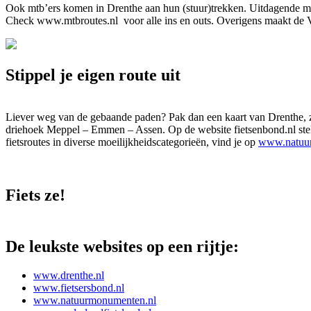
Ook mtb’ers komen in Drenthe aan hun (stuur)trekken. Uitdagende mtb
Check www.mtbroutes.nl voor alle ins en outs. Overigens maakt de 
Stippel je eigen route uit
Liever weg van de gebaande paden? Pak dan een kaart van Drenthe, zoek
driehoek Meppel – Emmen – Assen. Op de website fietsenbond.nl stel 
fietsroutes in diverse moeilijkheidscategorieën, vind je op
www.natuu
Fiets ze!
De leukste websites op een rijtje:
www.drenthe.nl
www.fietsersbond.nl
www.natuurmonumenten.nl