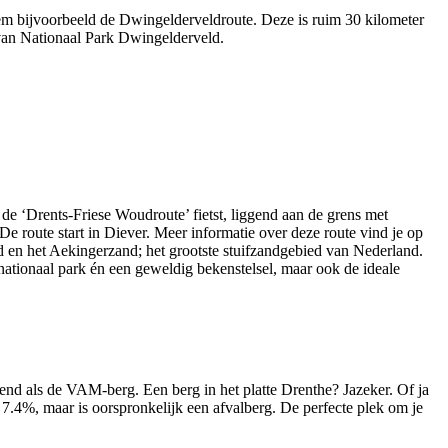
eem bijvoorbeeld de Dwingelderveldroute. Deze is ruim 30 kilometer
n van Nationaal Park Dwingelderveld.
 de ‘Drents-Friese Woudroute’ fietst, liggend aan de grens met
De route start in Diever. Meer informatie over deze route vind je op
 en het Aekingerzand; het grootste stuifzandgebied van Nederland.
nationaal park én een geweldig bekenstelsel, maar ook de ideale
nd als de VAM-berg. Een berg in het platte Drenthe? Jazeker. Of ja
.4%, maar is oorspronkelijk een afvalberg. De perfecte plek om je