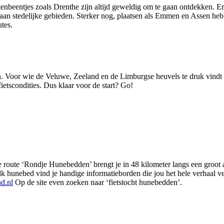
enbeentjes zoals Drenthe zijn altijd geweldig om te gaan ontdekken. Er
jk aan stedelijke gebieden. Sterker nog, plaatsen als Emmen en Assen 
tes.
en. Voor wie de Veluwe, Zeeland en de Limburgse heuvels te druk vindt 
etscondities. Dus klaar voor de start? Go!
 route ‘Rondje Hunebedden’ brengt je in 48 kilometer langs een groot a
 elk hunebed vind je handige informatieborden die jou het hele verhaal ve
d.nl
Op de site even zoeken naar ‘fietstocht hunebedden’.