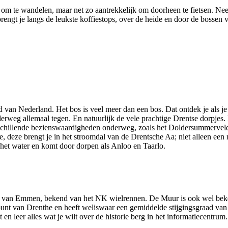
jk om te wandelen, maar net zo aantrekkelijk om doorheen te fietsen. N
 brengt je langs de leukste koffiestops, over de heide en door de bosse
 van Nederland. Het bos is veel meer dan een bos. Dat ontdek je als je
erweg allemaal tegen. En natuurlijk de vele prachtige Drentse dorpjes. 
erschillende bezienswaardigheden onderweg, zoals het Doldersummerveld
 deze brengt je in het stroomdal van de Drentsche Aa; niet alleen een 
gs het water en komt door dorpen als Anloo en Taarlo.
Muur van Emmen, bekend van het NK wielrennen. De Muur is ook wel beke
t van Drenthe en heeft weliswaar een gemiddelde stijgingsgraad van 7
t en leer alles wat je wilt over de historie berg in het informatiecentrum.