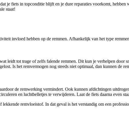
dat je fiets in topconditie blijft en je dure reparaties voorkomt, hebbe
le staat!
nactiviteit invloed hebben op de remmen. Afhankelijk van het type remme
at leidt tot trage of zelfs falende remmen. Dit kun je verhelpen door 
elost. Is het remvermogen nog steeds niet optimaal, dan kunnen de rem
, waardoor de remwerking vermindert. Ook kunnen afdichtingen uitdrog
irculeren en luchtbelletjes te verwijderen. Laat de fiets daarna even sta
 of lekkende remvloeistof. In dat geval is het verstandig om een profess