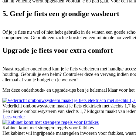
dat hij volledig wordt opgeladen voordat je op pad gaat. Voor een lan
5. Geef je fiets een grondige wasbeurt
Of je je fiets nu wel of niet hebt gebruikt in de winter, een goede s
componenten. Gebruik een zachte borstel en een minimale hoeveelheid 
Upgrade je fiets voor extra comfort
Naast regulier onderhoud kun je je fiets verbeteren met handige acce
houding. Gebruik je een helm? Controleer deze en vervang indien nodi
allemaal af van je budget en je wensen!
Met deze onderhouds- en upgrade-tips ben je helemaal klaar voor het vo
Vederlicht ombouwsysteem maakt je fiets elektrisch met slechts 1,7 k
Een nieuw ombouwsysteem van slechts 1,7 kilogram maakt van iedere g
Lees verder
Kabinet komt met strengere regels voor fatbikes
Het kabinet wil ingrijpende maatregelen invoeren voor fatbikes, waaro