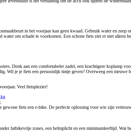
gere levensduur is het verstandig om de accu ook tijdens de wintermaan
choonmaakbeurt in het voorjaar kan geen kwaad. Gebruik water en zeep o
water om schade te voorkomen. Een schone fiets ziet er niet alleen bet
ssoires. Denk aan een comfortabeler zadel, een krachtigere koplamp voo
g. Wil je je fiets een persoonlijk tintje geven? Overweeg een nieuwe 
orjaar. Veel fietsplezier!
g
ewone fiets een e-bike. De perfecte oplossing voor wie zijn vertrouw
nder fatbikevrije zones, een helmplicht en een minimumleeftijd. Wat bete