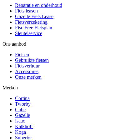
Reparatie en onderhoud
Fiets leasen
Gazelle Fiets Lease
Fietsverzekering
Fisc Free Fietsplan
Sleutelservice
Ons aanbod
Fietsen
Gebruikte fietsen
Fietsverhuur
Accessoires
Onze merken
Merken
Cortina
Tworby
Cube
Gazelle
Isaac
Kalkhoff
Koga
Superior