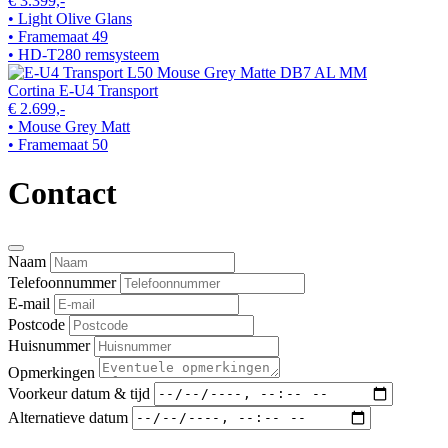
€ 3.399,-
• Light Olive Glans
• Framemaat 49
• HD-T280 remsysteem
Cortina E-U4 Transport
€ 2.699,-
• Mouse Grey Matt
• Framemaat 50
Contact
Naam
Telefoonnummer
E-mail
Postcode
Huisnummer
Opmerkingen
Voorkeur datum & tijd
Alternatieve datum