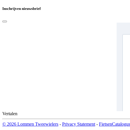
Inschrijven nieuwsbrief
Vertalen
© 2026 Lommen Tweewielers
-
Privacy Statement
-
FietsenCatalogus