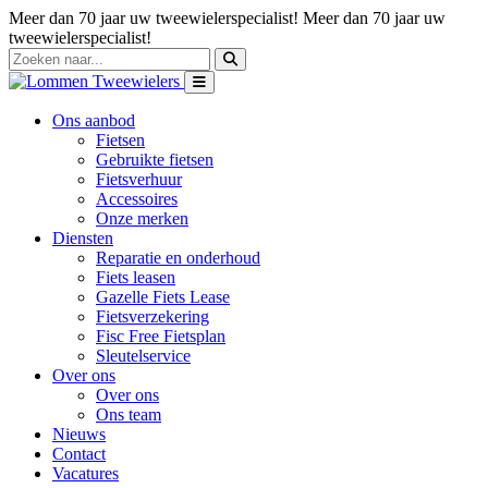
Meer dan 70 jaar uw tweewielerspecialist!
Meer dan 70 jaar uw
tweewielerspecialist!
Ons aanbod
Fietsen
Gebruikte fietsen
Fietsverhuur
Accessoires
Onze merken
Diensten
Reparatie en onderhoud
Fiets leasen
Gazelle Fiets Lease
Fietsverzekering
Fisc Free Fietsplan
Sleutelservice
Over ons
Over ons
Ons team
Nieuws
Contact
Vacatures