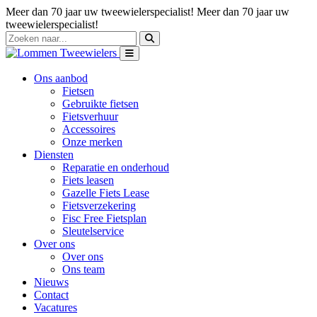
Meer dan 70 jaar uw tweewielerspecialist!
Meer dan 70 jaar uw
tweewielerspecialist!
Ons aanbod
Fietsen
Gebruikte fietsen
Fietsverhuur
Accessoires
Onze merken
Diensten
Reparatie en onderhoud
Fiets leasen
Gazelle Fiets Lease
Fietsverzekering
Fisc Free Fietsplan
Sleutelservice
Over ons
Over ons
Ons team
Nieuws
Contact
Vacatures