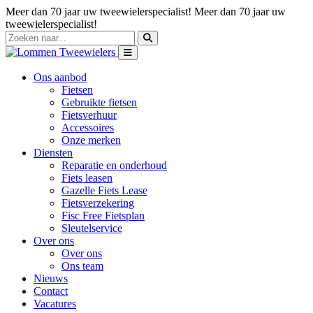
Meer dan 70 jaar uw tweewielerspecialist!
Meer dan 70 jaar uw
tweewielerspecialist!
Ons aanbod
Fietsen
Gebruikte fietsen
Fietsverhuur
Accessoires
Onze merken
Diensten
Reparatie en onderhoud
Fiets leasen
Gazelle Fiets Lease
Fietsverzekering
Fisc Free Fietsplan
Sleutelservice
Over ons
Over ons
Ons team
Nieuws
Contact
Vacatures