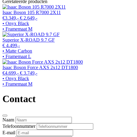
Gerelateerde producten
Isaac Boson 105 R7000 2X11
€3.349,-
€ 2.649,-
• Onyx Black
• Framemaat M
Superior X-ROAD 9.7 GF
€ 4.499,-
• Matte Carbon
• Framemaat L
Isaac Boson Force AXS 2x12 DT1800
€4.699,-
€ 3.749,-
• Onyx Black
• Framemaat M
Contact
Naam
Telefoonnummer
E-mail