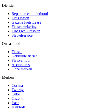
Diensten
Reparatie en onderhoud
Fiets leasen
Gazelle Fiets Lease
Fietsverzekering
Fisc Free Fietsplan
Sleutelservice
Ons aanbod
Fietsen
Gebruikte fietsen
Fietsverhuur
Accessoires
Onze merken
Merken
Cortina
Tworby
Cube
Gazelle
Isaac
Kalkhoff