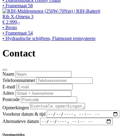
• Diamondblack Glossy Glans
• Framemaat 58
Rih X-Omega 3
€ 2.999,-
• Brons
• Framemaat 54
• Hydraulische schijfrem, Flatmount remsysteem
Contact
Naam
Telefoonnummer
E-mail
Adres
Postcode
Opmerkingen
Voorkeur datum & tijd
Alternatieve datum
Openingstijden