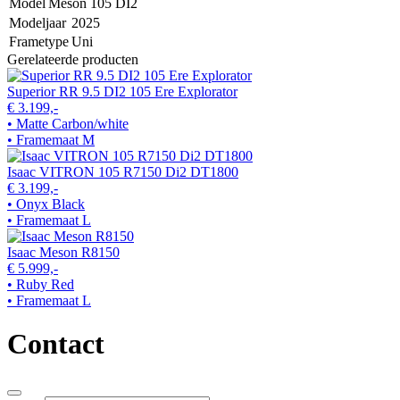
Model
Meson 105 DI2
Modeljaar
2025
Frametype
Uni
Gerelateerde producten
Superior RR 9.5 DI2 105 Ere Explorator
€ 3.199,-
• Matte Carbon/white
• Framemaat M
Isaac VITRON 105 R7150 Di2 DT1800
€ 3.199,-
• Onyx Black
• Framemaat L
Isaac Meson R8150
€ 5.999,-
• Ruby Red
• Framemaat L
Contact