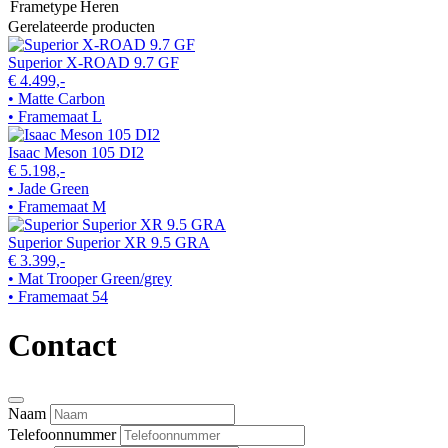
Frametype
Heren
Gerelateerde producten
Superior X-ROAD 9.7 GF
€ 4.499,-
• Matte Carbon
• Framemaat L
Isaac Meson 105 DI2
€ 5.198,-
• Jade Green
• Framemaat M
Superior Superior XR 9.5 GRA
€ 3.399,-
• Mat Trooper Green/grey
• Framemaat 54
Contact
Naam
Telefoonnummer