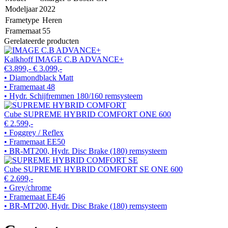
Modeljaar
2022
Frametype
Heren
Framemaat
55
Gerelateerde producten
Kalkhoff IMAGE C.B ADVANCE+
€3.899,-
€ 3.099,-
• Diamondblack Matt
• Framemaat 48
• Hydr. Schijfremmen 180/160 remsysteem
Cube SUPREME HYBRID COMFORT ONE 600
€ 2.599,-
• Foggrey / Reflex
• Framemaat EE50
• BR-MT200, Hydr. Disc Brake (180) remsysteem
Cube SUPREME HYBRID COMFORT SE ONE 600
€ 2.699,-
• Grey/chrome
• Framemaat EE46
• BR-MT200, Hydr. Disc Brake (180) remsysteem