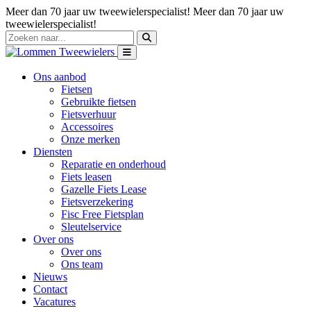
Meer dan 70 jaar uw tweewielerspecialist!
Meer dan 70 jaar uw
tweewielerspecialist!
Ons aanbod
Fietsen
Gebruikte fietsen
Fietsverhuur
Accessoires
Onze merken
Diensten
Reparatie en onderhoud
Fiets leasen
Gazelle Fiets Lease
Fietsverzekering
Fisc Free Fietsplan
Sleutelservice
Over ons
Over ons
Ons team
Nieuws
Contact
Vacatures