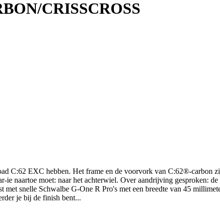
RBON/CRISSCROSS
ad C:62 EXC hebben. Het frame en de voorvork van C:62®-carbon zijn l
waar-ie naartoe moet: naar het achterwiel. Over aandrijving gesproken: 
met snelle Schwalbe G-One R Pro's met een breedte van 45 millimete
er je bij de finish bent...