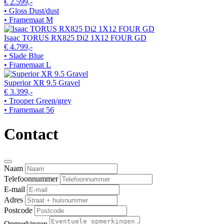
€ 2.599,-
• Gloss Dust/dust
• Framemaat M
Isaac TORUS RX825 Di2 1X12 FOUR GD
€ 4.799,-
• Slade Blue
• Framemaat L
Superior XR 9.5 Gravel
€ 3.399,-
• Trooper Green/grey
• Framemaat 56
Contact
Naam
Telefoonnummer
E-mail
Adres
Postcode
Opmerkingen