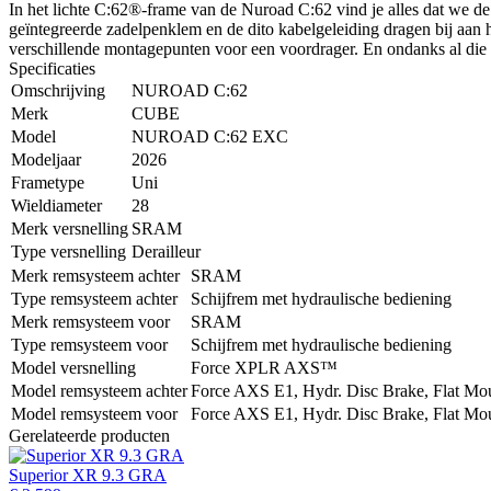
In het lichte C:62®-frame van de Nuroad C:62 vind je alles dat we de
geïntegreerde zadelpenklem en de dito kabelgeleiding dragen bij aa
verschillende montagepunten voor een voordrager. En ondanks al die 
Specificaties
Omschrijving
NUROAD C:62
Merk
CUBE
Model
NUROAD C:62 EXC
Modeljaar
2026
Frametype
Uni
Wieldiameter
28
Merk versnelling
SRAM
Type versnelling
Derailleur
Merk remsysteem achter
SRAM
Type remsysteem achter
Schijfrem met hydraulische bediening
Merk remsysteem voor
SRAM
Type remsysteem voor
Schijfrem met hydraulische bediening
Model versnelling
Force XPLR AXS™
Model remsysteem achter
Force AXS E1, Hydr. Disc Brake, Flat Mo
Model remsysteem voor
Force AXS E1, Hydr. Disc Brake, Flat Mo
Gerelateerde producten
Superior XR 9.3 GRA