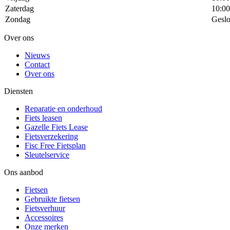
Zaterdag
10:00
Zondag
Geslo
Over ons
Nieuws
Contact
Over ons
Diensten
Reparatie en onderhoud
Fiets leasen
Gazelle Fiets Lease
Fietsverzekering
Fisc Free Fietsplan
Sleutelservice
Ons aanbod
Fietsen
Gebruikte fietsen
Fietsverhuur
Accessoires
Onze merken