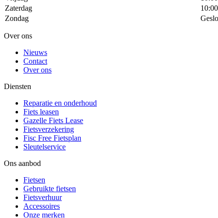
Zaterdag
10:00
Zondag
Geslo
Over ons
Nieuws
Contact
Over ons
Diensten
Reparatie en onderhoud
Fiets leasen
Gazelle Fiets Lease
Fietsverzekering
Fisc Free Fietsplan
Sleutelservice
Ons aanbod
Fietsen
Gebruikte fietsen
Fietsverhuur
Accessoires
Onze merken