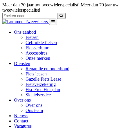
Meer dan 70 jaar uw tweewielerspecialist!
Meer dan 70 jaar uw
tweewielerspecialist!
Ons aanbod
Fietsen
Gebruikte fietsen
Fietsverhuur
Accessoires
Onze merken
Diensten
Reparatie en onderhoud
Fiets leasen
Gazelle Fiets Lease
Fietsverzekering
Fisc Free Fietsplan
Sleutelservice
Over ons
Over ons
Ons team
Nieuws
Contact
Vacatures