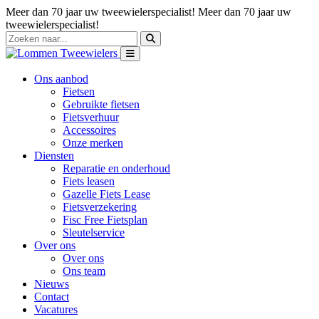
Meer dan 70 jaar uw tweewielerspecialist!
Meer dan 70 jaar uw
tweewielerspecialist!
Ons aanbod
Fietsen
Gebruikte fietsen
Fietsverhuur
Accessoires
Onze merken
Diensten
Reparatie en onderhoud
Fiets leasen
Gazelle Fiets Lease
Fietsverzekering
Fisc Free Fietsplan
Sleutelservice
Over ons
Over ons
Ons team
Nieuws
Contact
Vacatures