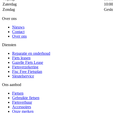
Zaterdag
10:00
Zondag
Geslo
Over ons
Nieuws
Contact
Over ons
Diensten
Reparatie en onderhoud
Fiets leasen
Gazelle Fiets Lease
Fietsverzekering
Fisc Free Fietsplan
Sleutelservice
Ons aanbod
Fietsen
Gebruikte fietsen
Fietsverhuur
Accessoires
Onze merken