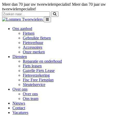
Meer dan 70 jaar uw tweewielerspecialist!
Meer dan 70 jaar uw
tweewielerspecialist!
Ons aanbod
Fietsen
Gebruikte fietsen
Fietsverhuur
Accessoires
Onze merken
Diensten
Reparatie en onderhoud
Fiets leasen
Gazelle Fiets Lease
Fietsverzekering
Fisc Free Fietsplan
Sleutelservice
Over ons
Over ons
Ons team
Nieuws
Contact
Vacatures