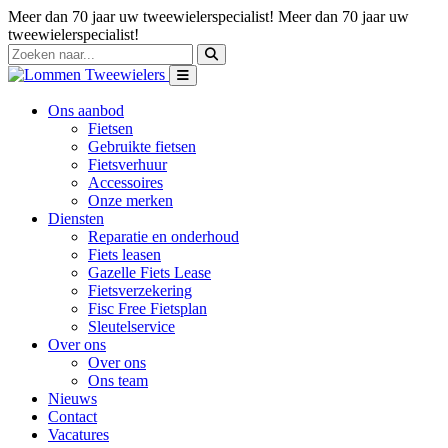
Meer dan 70 jaar uw tweewielerspecialist!
Meer dan 70 jaar uw
tweewielerspecialist!
Ons aanbod
Fietsen
Gebruikte fietsen
Fietsverhuur
Accessoires
Onze merken
Diensten
Reparatie en onderhoud
Fiets leasen
Gazelle Fiets Lease
Fietsverzekering
Fisc Free Fietsplan
Sleutelservice
Over ons
Over ons
Ons team
Nieuws
Contact
Vacatures