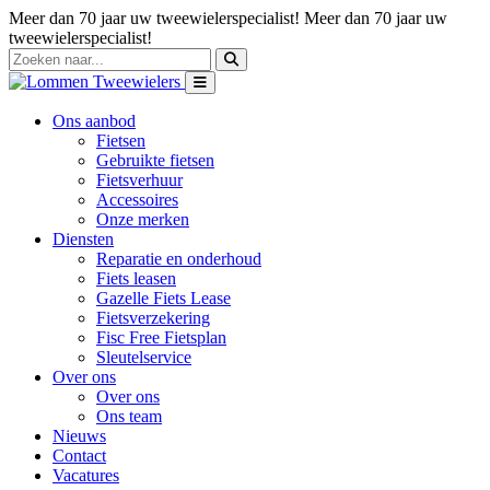
Meer dan 70 jaar uw tweewielerspecialist!
Meer dan 70 jaar uw
tweewielerspecialist!
Ons aanbod
Fietsen
Gebruikte fietsen
Fietsverhuur
Accessoires
Onze merken
Diensten
Reparatie en onderhoud
Fiets leasen
Gazelle Fiets Lease
Fietsverzekering
Fisc Free Fietsplan
Sleutelservice
Over ons
Over ons
Ons team
Nieuws
Contact
Vacatures