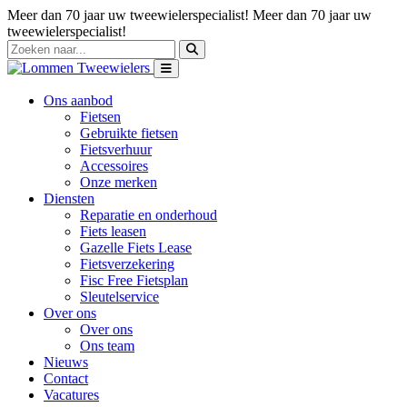
Meer dan 70 jaar uw tweewielerspecialist!
Meer dan 70 jaar uw
tweewielerspecialist!
Ons aanbod
Fietsen
Gebruikte fietsen
Fietsverhuur
Accessoires
Onze merken
Diensten
Reparatie en onderhoud
Fiets leasen
Gazelle Fiets Lease
Fietsverzekering
Fisc Free Fietsplan
Sleutelservice
Over ons
Over ons
Ons team
Nieuws
Contact
Vacatures