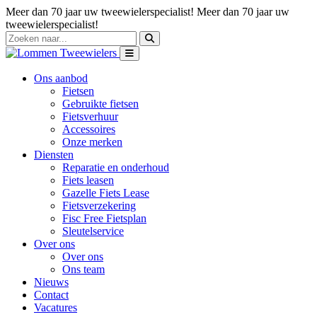
Meer dan 70 jaar uw tweewielerspecialist!
Meer dan 70 jaar uw
tweewielerspecialist!
Ons aanbod
Fietsen
Gebruikte fietsen
Fietsverhuur
Accessoires
Onze merken
Diensten
Reparatie en onderhoud
Fiets leasen
Gazelle Fiets Lease
Fietsverzekering
Fisc Free Fietsplan
Sleutelservice
Over ons
Over ons
Ons team
Nieuws
Contact
Vacatures