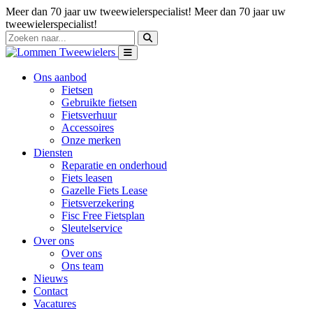
Meer dan 70 jaar uw tweewielerspecialist!
Meer dan 70 jaar uw
tweewielerspecialist!
Ons aanbod
Fietsen
Gebruikte fietsen
Fietsverhuur
Accessoires
Onze merken
Diensten
Reparatie en onderhoud
Fiets leasen
Gazelle Fiets Lease
Fietsverzekering
Fisc Free Fietsplan
Sleutelservice
Over ons
Over ons
Ons team
Nieuws
Contact
Vacatures