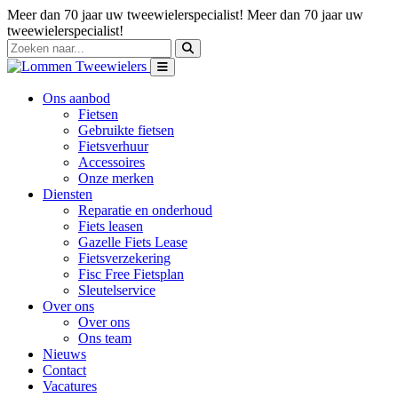
Meer dan 70 jaar uw tweewielerspecialist!
Meer dan 70 jaar uw
tweewielerspecialist!
Ons aanbod
Fietsen
Gebruikte fietsen
Fietsverhuur
Accessoires
Onze merken
Diensten
Reparatie en onderhoud
Fiets leasen
Gazelle Fiets Lease
Fietsverzekering
Fisc Free Fietsplan
Sleutelservice
Over ons
Over ons
Ons team
Nieuws
Contact
Vacatures