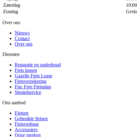
Zaterdag
10:00
Zondag
Geslo
Over ons
Nieuws
Contact
Over ons
Diensten
Reparatie en onderhoud
Fiets leasen
Gazelle Fiets Lease
Fietsverzekering
Fisc Free Fietsplan
Sleutelservice
Ons aanbod
Fietsen
Gebruikte fietsen
Fietsverhuur
Accessoires
Onze merken