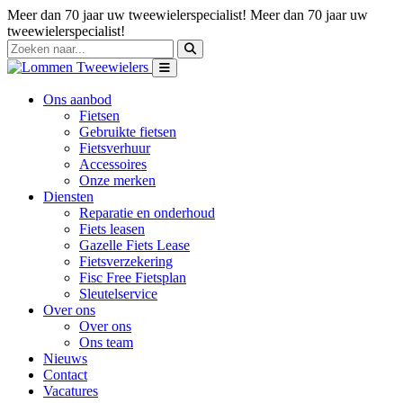
Meer dan 70 jaar uw tweewielerspecialist!
Meer dan 70 jaar uw
tweewielerspecialist!
Ons aanbod
Fietsen
Gebruikte fietsen
Fietsverhuur
Accessoires
Onze merken
Diensten
Reparatie en onderhoud
Fiets leasen
Gazelle Fiets Lease
Fietsverzekering
Fisc Free Fietsplan
Sleutelservice
Over ons
Over ons
Ons team
Nieuws
Contact
Vacatures