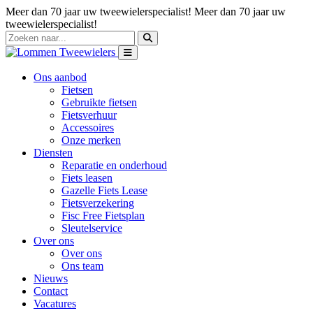
Meer dan 70 jaar uw tweewielerspecialist!
Meer dan 70 jaar uw
tweewielerspecialist!
Ons aanbod
Fietsen
Gebruikte fietsen
Fietsverhuur
Accessoires
Onze merken
Diensten
Reparatie en onderhoud
Fiets leasen
Gazelle Fiets Lease
Fietsverzekering
Fisc Free Fietsplan
Sleutelservice
Over ons
Over ons
Ons team
Nieuws
Contact
Vacatures