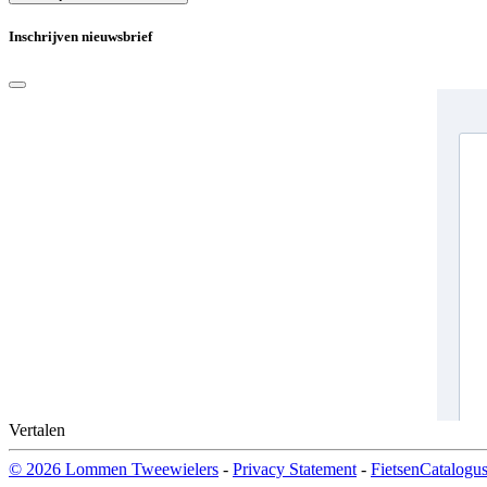
Inschrijven nieuwsbrief
Vertalen
© 2026 Lommen Tweewielers
-
Privacy Statement
-
FietsenCatalogus